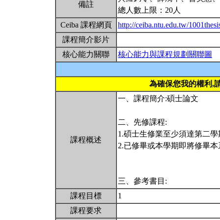
備註
總人數上限：20人
Ceiba 課程網頁
http://ceiba.ntu.edu.tw/1001the
課程簡介影片
核心能力關聯
核心能力與課程規劃關聯圖
為確保您我的權利,
一、課程簡介:碩士論文
二、先修課程:
1.碩士生修業至少須達第二學
課程概述
2.已修畢或本學期即將修畢
三、參考書目:
課程目標
1
課程要求