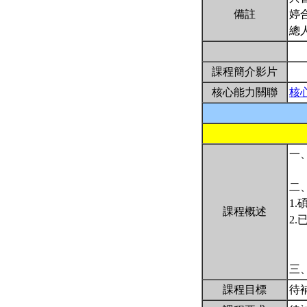
備註
婷
總
課程簡介影片
核心能力關聯
核
一
二
1
課程概述
2
三
課程目標
待