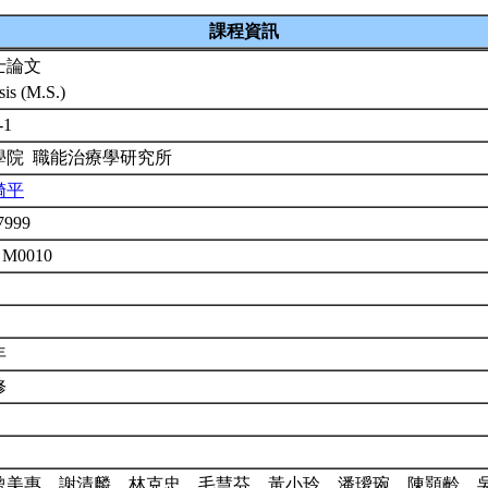
課程資訊
士論文
sis (M.S.)
-1
學院 職能治療學研究所
漪平
7999
 M0010
年
修
曾美惠、謝清麟、林克忠、毛慧芬、黃小玲、潘璦琬、陳顥齡、