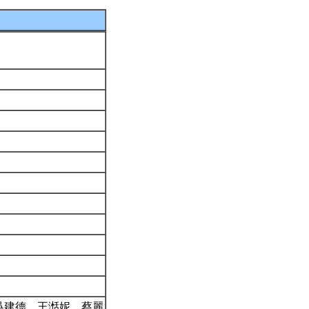
吳建德、王湉妮、蔡麗