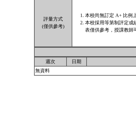
本校尚無訂定 A+ 比例
評量方式
本校採用等第制評定成
(僅供參考)
表僅供參考，授課教師
週次
日期
無資料