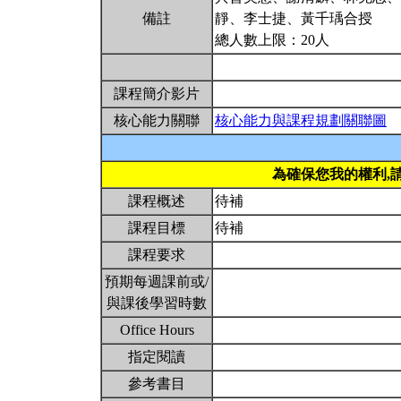
備註
靜、李士捷、黃千瑀合授
總人數上限：20人
課程簡介影片
核心能力關聯
核心能力與課程規劃關聯圖
為確保您我的權利,
課程概述
待補
課程目標
待補
課程要求
預期每週課前或/
與課後學習時數
Office Hours
指定閱讀
參考書目