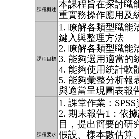
本課程旨在探討職
課程概述
重實務操作應用及
1. 瞭解各類型職
鍵入與整理方法
2. 瞭解各類型職
3. 能夠選用適當
課程目標
4. 能夠使用統計
5. 能夠彙整分析
與適當呈現圖表報
1. 課堂作業：SP
2. 期末報告1：
目，提出簡要的研
假設、樣本數估算
課程要求