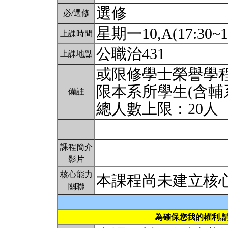
選修
必/選修
星期一10,A(17:30~1
上課時間
公職治431
上課地點
或限修學士榮譽學
限本系所學生(含輔
備註
總人數上限：20人
課程簡介
影片
核心能力
本課程尚未建立核
關聯
為確保您我的權利,