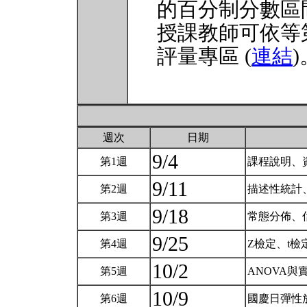
的百分制分數區
授課教師可依等
評量專區 (
連結
)
週次
日期
9/4
第1週
課程說明、
9/11
第2週
描述性統計
9/18
第3週
常態分佈、
9/25
第4週
Z檢定、t
10/2
第5週
ANOVA與
10/9
第6週
國慶日彈性