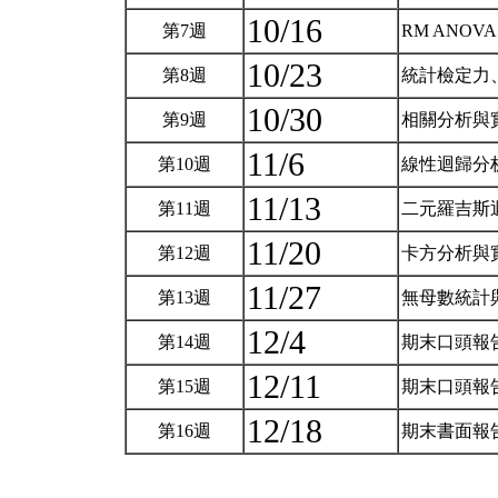
10/16
第7週
RM ANOV
10/23
第8週
統計檢定力
10/30
第9週
相關分析與
11/6
第10週
線性迴歸分
11/13
第11週
二元羅吉斯
11/20
第12週
卡方分析與
11/27
第13週
無母數統計
12/4
第14週
期末口頭報
12/11
第15週
期末口頭報
12/18
第16週
期末書面報