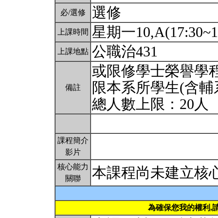
選修
必/選修
星期一10,A(17:30~1
上課時間
公職治431
上課地點
或限修學士榮譽學
限本系所學生(含輔
備註
總人數上限：20人
課程簡介
影片
核心能力
本課程尚未建立核
關聯
為確保您我的權利,