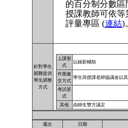
的百分制分數區
授課教師可依等
評量專區 (
連結
)
上課形
以錄影輔助
式
針對學生
困難提供
作業繳
學生與授課老師協議改以其
學生調整
交方式
方式
考試形
式
其他
由師生雙方議定
週次
日期