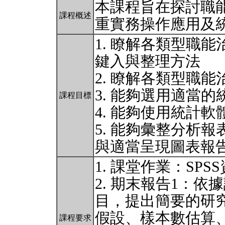
本課程旨在探討職
課程概述
重實務操作應用及
1. 瞭解各類型職
鍵入與整理方法
2. 瞭解各類型職
3. 能夠選用適當
課程目標
4. 能夠使用統計
5. 能夠彙整分析
與適當呈現圖表報
1. 課堂作業：SP
2. 期末報告1：
目，提出簡要的研
假設、樣本數估算
課程要求