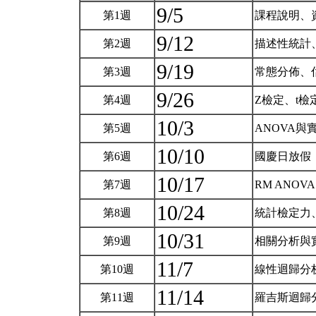
9/5
第1週
課程說明、
9/12
第2週
描述性統計
9/19
第3週
常態分佈、
9/26
第4週
Z檢定、t
10/3
第5週
ANOVA與
10/10
第6週
國慶日放假
10/17
第7週
RM ANOV
10/24
第8週
統計檢定力
10/31
第9週
相關分析與
11/7
第10週
線性迴歸分
11/14
第11週
羅吉斯迴歸