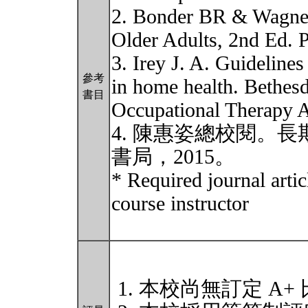
2. Bonder BR & Wagner
Older Adults, 2nd Ed. P
3. Irey J. A. Guidelines
參考
in home health. Bethe
書目
Occupational Therapy A
4. 陳惠姿總校閱。
書局，2015。
* Required journal arti
course instructor
本校尚無訂定 A+