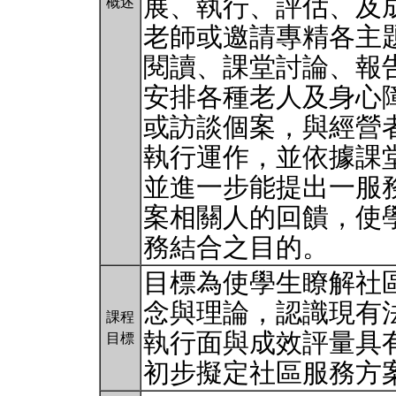
展、執行、評估、及
概述
老師或邀請專精各主
閱讀、課堂討論、報
安排各種老人及身心
或訪談個案，與經營
執行運作，並依據課
並進一步能提出一服
案相關人的回饋，使
務結合之目的。
目標為使學生瞭解社
念與理論，認識現有
課程
執行面與成效評量具
目標
初步擬定社區服務方