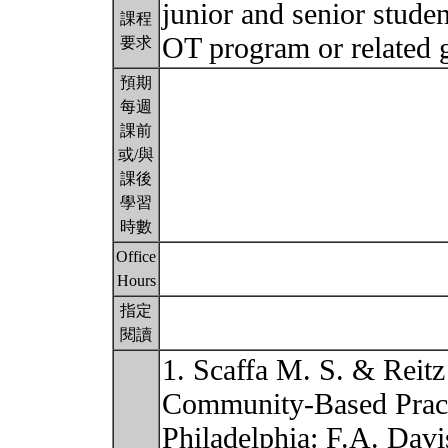
junior and senior studen
課程
OT program or related
要求
預期
每週
課前
或/與
課後
學習
時數
Office
Hours
指定
閱讀
1. Scaffa M. S. & Reit
Community-Based Practi
Philadelphia: F.A. Davi