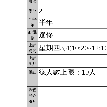
班次
2
學分
全/半
半年
年
必/選
選修
修
上課
星期四3,4(10:20~12:1
時間
上課
地點
總人數上限：10人
備註
課程
簡介
影片