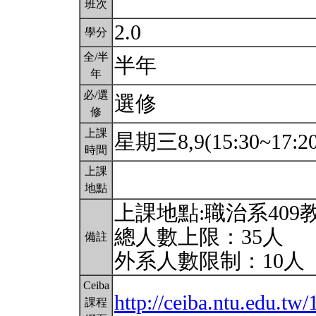
班次
2.0
學分
全/半
半年
年
必/選
選修
修
上課
星期三8,9(15:30~17:2
時間
上課
地點
上課地點:職治系409
總人數上限：35人
備註
外系人數限制：10人
Ceiba
http://ceiba.ntu.edu
課程