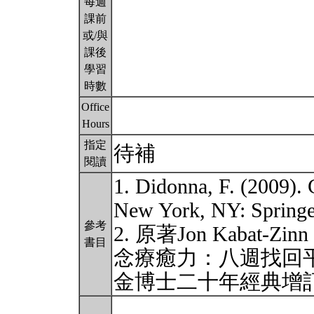
每週
課前
或/與
課後
學習
時數
Office
Hours
指定
待補
閱讀
1. Didonna, F. (2009). 
New York, NY: Springe
參考
2. 原著Jon Kabat
書目
念療癒力：八週找回
金博士二十年經典增