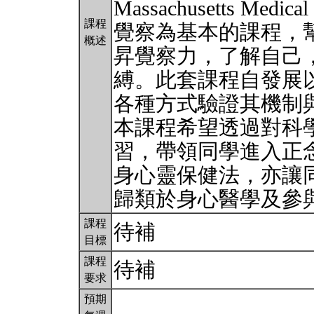
Massachusetts Me
課程
覺察為基本的課程，
概述
昇覺察力，了解自己
縛。此套課程自發展
各種方式驗證其機制
本課程希望透過對科
習，帶領同學進入正
身心靈保健法，亦讓
歸類於身心醫學及參
課程
待補
目標
課程
待補
要求
預期