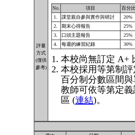
No.
項目
百分
1.
課堂親自參與實作與研討
20%
2.
期末心得報告
25%
3.
口頭主題報告
25%
4.
每週的練習紀錄
30%
評量
方式
本校尚無訂定 A+
(僅供
本校採用等第制評
參考)
百分制分數區間與
教師可依等第定義
區 (
連結
)。