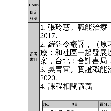
Hours
指定
閱讀
1. 張玲慧。職能治
2017。
2. 羅鈞令翻譯，（原著：
療：和社區一起發展
參考
案，台北：合計書局，2
書目
3. 吳菁宜。實證職
2020。
4. 課程相關講義
No.
項目
百分