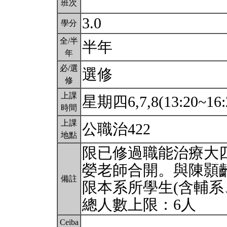
班次
3.0
學分
全/半
半年
年
必/選
選修
修
上課
星期四6,7,8(13:20~16:
時間
上課
公職治422
地點
限已修過職能治療大
嫈老師合開。與陳顥
備註
限本系所學生(含輔系
總人數上限：6人
Ceiba