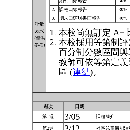
1.
期刊口頭報告
30%
2.
課程口頭報告
30%
3.
期末口頭與書面報告
40%
評量
本校尚無訂定 A+
方式
(僅供
本校採用等第制評
參考)
百分制分數區間與
教師可依等第定義
區 (
連結
)。
週次
日期
3/05
第1週
課程簡介
3/12
第2週
社區兒童職能治