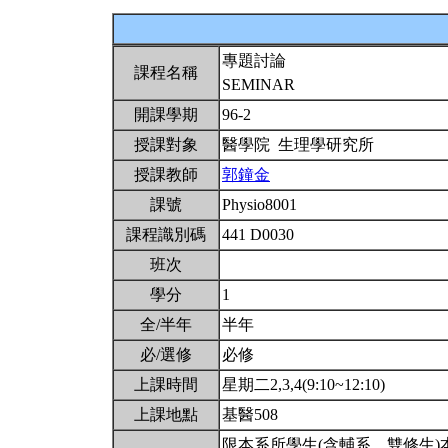
專題討論
課程名稱
SEMINAR
開課學期
96-2
授課對象
醫學院 生理學研究所
授課教師
郭鐘金
課號
Physio8001
課程識別碼
441 D0030
班次
學分
1
全/半年
半年
必/選修
必修
上課時間
星期二2,3,4(9:10~12:10)
上課地點
基醫508
限本系所學生(含輔系、雙修生)