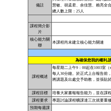
備註
慧敏、胡孟君、余佳慧、賴亮全
總人數上限：25人
課程簡介影
片
核心能力關
本課程尚未建立核心能力關連
聯
為確保您我的權利,
每星期二上午9：00起在1003室（
每人30分鐘。於正式上台報告前
課程概述
將講題及出處交予助教，並張貼
課程目標
培養大家書報報告能力，並在課
課程要求
專題討論課程曠課達三次就要重
預期每週課