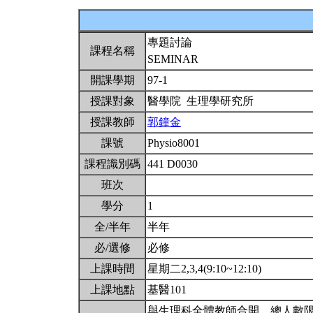
專題討論
課程名稱
SEMINAR
開課學期
97-1
授課對象
醫學院 生理學研究所
授課教師
郭鐘金
課號
Physio8001
課程識別碼
441 D0030
班次
學分
1
全/半年
半年
必/選修
必修
上課時間
星期二2,3,4(9:10~12:10)
上課地點
基醫101
與生理科全體教師合開。總人數限