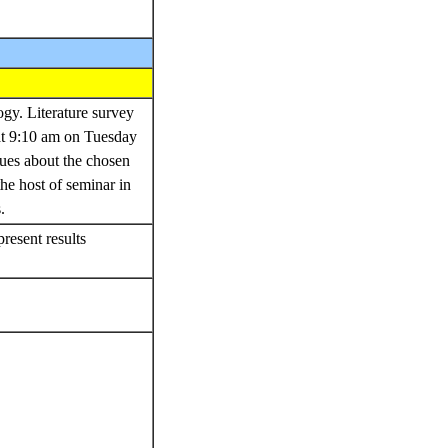
ogy. Literature survey
 at 9:10 am on Tuesday
ques about the chosen
the host of seminar in
s.
present results