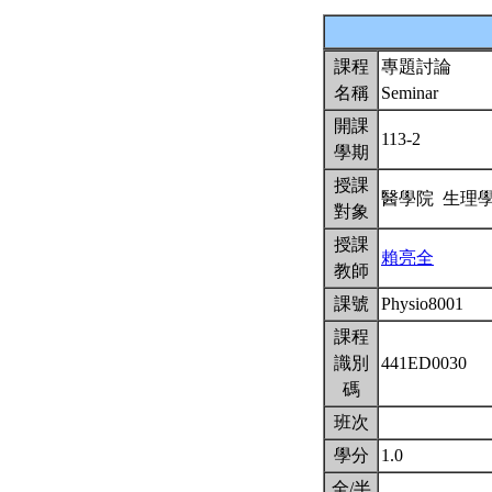
課程
專題討論
名稱
Seminar
開課
113-2
學期
授課
醫學院 生理
對象
授課
賴亮全
教師
課號
Physio8001
課程
識別
441ED0030
碼
班次
學分
1.0
全/半