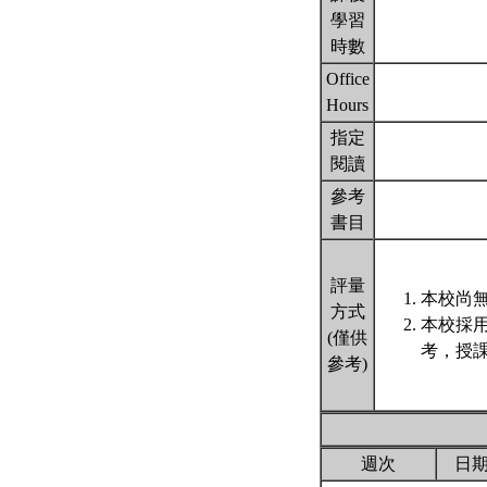
學習
時數
Office
Hours
指定
閱讀
參考
書目
評量
本校尚無
方式
本校採
(僅供
考，授課
參考)
週次
日