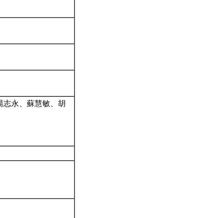
湯志永、蘇慧敏、胡