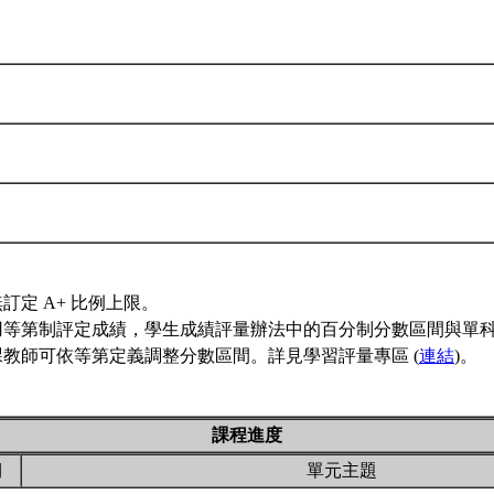
訂定 A+ 比例上限。
用等第制評定成績，學生成績評量辦法中的百分制分數區間與單
教師可依等第定義調整分數區間。詳見學習評量專區 (
連結
)。
課程進度
期
單元主題