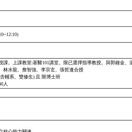
0~12:10)
授課。上課教室:基醫101講堂。限已選擇指導教授。與郭鐘金、
、林水龍、詹智強、李宗玄、張哲逢合授
含輔系、雙修生) 且 限博士班
40人
立核心能力關連