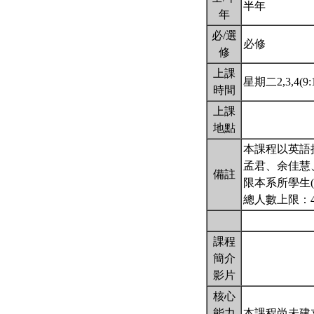
半年
年
必/選
必修
修
上課
星期二2,3,4(9:1
時間
上課
地點
本課程以英語
孟君、余佳慧
備註
限本系所學生(
總人數上限：
課程
簡介
影片
核心
能力
本課程尚未建