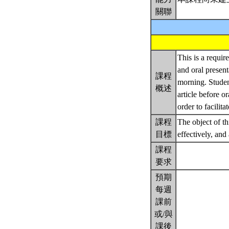
關聯
This is a requir
and oral present
課程
morning. Student
概述
article before o
order to facilit
課程
The object of thi
目標
effectively, and
課程
要求
預期
每週
課前
或/與
課後