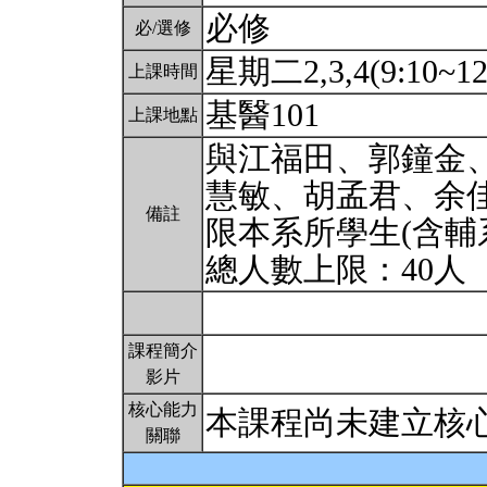
必修
必/選修
星期二2,3,4(9:10~12
上課時間
基醫101
上課地點
與江福田、郭鐘金
慧敏、胡孟君、余
備註
限本系所學生(含輔
總人數上限：40人
課程簡介
影片
核心能力
本課程尚未建立核
關聯