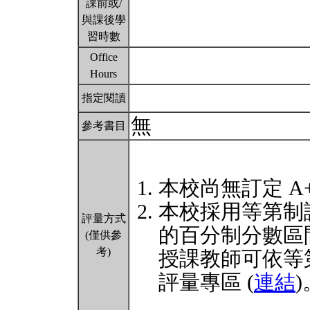
課前或/
與課後學
習時數
Office
Hours
指定閱讀
無
參考書目
本校尚無訂定 A
本校採用等第制
評量方式
的百分制分數區
(僅供參
考)
授課教師可依等
評量專區 (
連結
)