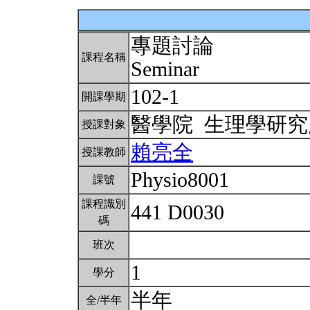
專題討論
課程名稱
Seminar
102-1
開課學期
醫學院 生理學研
授課對象
賴亮全
授課教師
Physio8001
課號
課程識別
441 D0030
碼
班次
1
學分
半年
全/半年