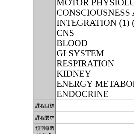
MOTOR PHYSIOLO
CONSCIOUSNESS 
INTEGRATION (1) (
CNS
BLOOD
GI SYSTEM
RESPIRATION
KIDNEY
ENERGY METABO
ENDOCRINE
課程目標
課程要求
預期每週