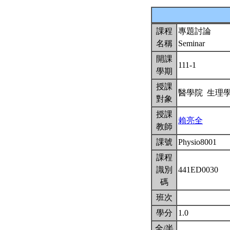
課程
專題討論
名稱
Seminar
開課
111-1
學期
授課
醫學院 生理
對象
授課
賴亮全
教師
課號
Physio8001
課程
識別
441ED0030
碼
班次
學分
1.0
全/半