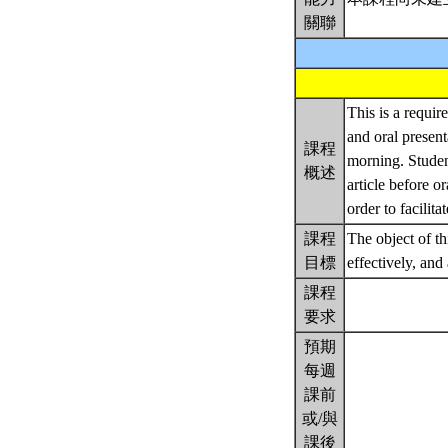
關聯
This is a requir
and oral present
課程
morning. Student
概述
article before o
order to facilit
課程
The object of thi
目標
effectively, and
課程
要求
預期
每週
課前
或/與
課後