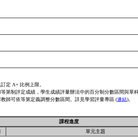
訂定 A+ 比例上限。
用等第制評定成績，學生成績評量辦法中的百分制分數區間與單
教師可依等第定義調整分數區間。詳見學習評量專區 (
連結
)。
課程進度
期
單元主題