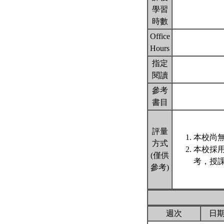
學習
時數
Office
Hours
指定
閱讀
參考
書目
評量
本校尚無
方式
本校採
(僅供
考，授課
參考)
週次
日