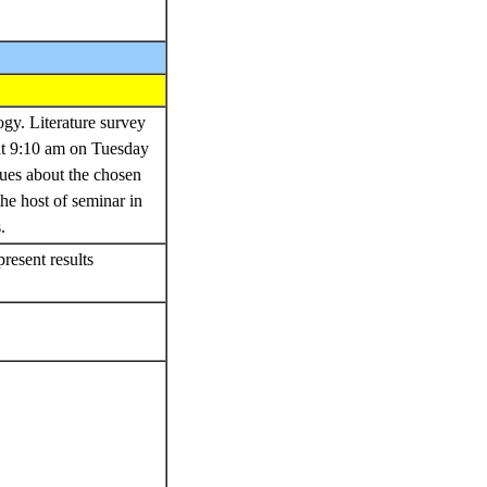
ogy. Literature survey
 at 9:10 am on Tuesday
ques about the chosen
the host of seminar in
s.
present results