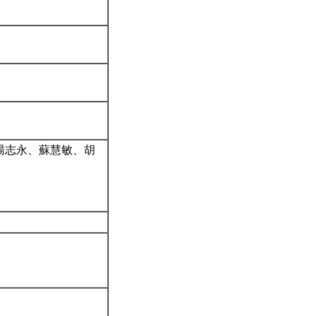
湯志永、蘇慧敏、胡