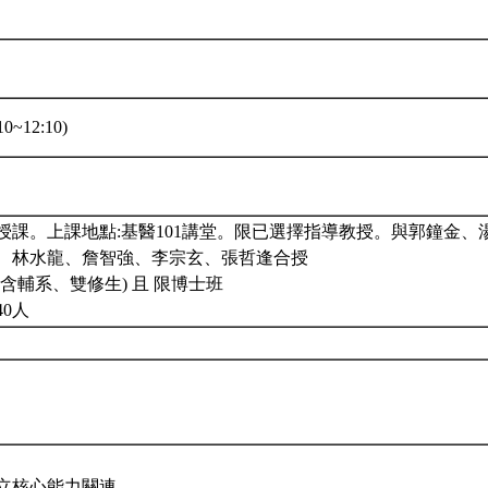
0~12:10)
授課。上課地點:基醫101講堂。限已選擇指導教授。與郭鐘金、
、林水龍、詹智強、李宗玄、張哲逢合授
含輔系、雙修生) 且 限博士班
40人
立核心能力關連