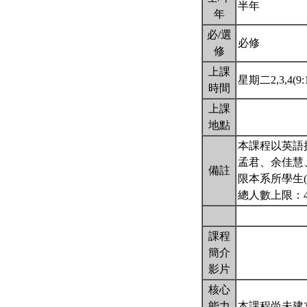
半年
年
必/選
必修
修
上課
星期二2,3,4(9:1
時間
上課
地點
本課程以英語
孟君、余佳慧
備註
限本系所學生(
總人數上限：
課程
簡介
影片
核心
能力
本課程尚未建