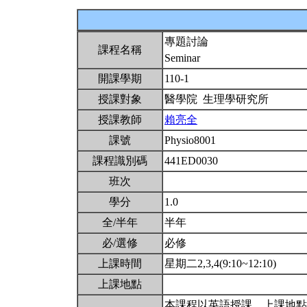
專題討論
課程名稱
Seminar
開課學期
110-1
授課對象
醫學院 生理學研究所
授課教師
賴亮全
課號
Physio8001
課程識別碼
441ED0030
班次
學分
1.0
全/半年
半年
必/選修
必修
上課時間
星期二2,3,4(9:10~12:10)
上課地點
本課程以英語授課。上課地點