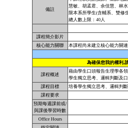
慧敏、胡孟君、余佳慧、林水
備註
限本系所學生(含輔系、雙修生
總人數上限：40人
課程簡介影片
核心能力關聯
本課程尚未建立核心能力關連
為確保您我的權利,
藉由學生口頭報告生理學各領
課程概述
學生獨立思考、邏輯判斷及
課程目標
培養學生獨立思考、邏輯判
課程要求
預期每週課前或/
與課後學習時數
Office Hours
指定閱讀