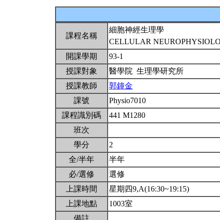
細胞神經生理學
課程名稱
CELLULAR NEUROPHYSIOL
開課學期
93-1
授課對象
醫學院 生理學研究所
授課教師
郭鐘金
課號
Physio7010
課程識別碼
441 M1280
班次
學分
2
全/半年
半年
必/選修
選修
上課時間
星期四9,A(16:30~19:15)
上課地點
1003室
備註