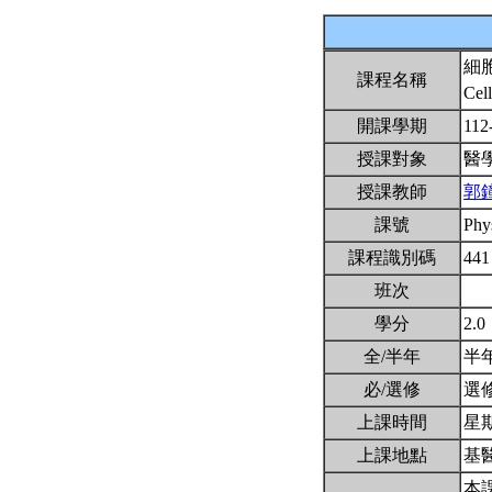
細
課程名稱
Cel
開課學期
112
授課對象
醫
授課教師
郭
課號
Phy
課程識別碼
441
班次
學分
2.0
全/半年
半
必/選修
選
上課時間
星期一
上課地點
基醫
本