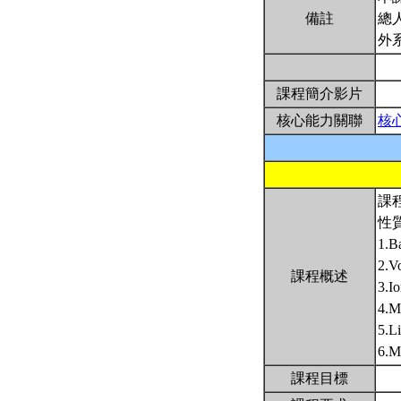
備註
總
外
課程簡介影片
核心能力關聯
核
課
性
1.Ba
2.Vo
課程概述
3.I
4.Mo
5.L
6.Mo
課程目標