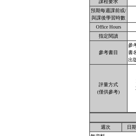
課程要求
預期每週課前或/
與課後學習時數
Office Hours
指定閱讀
參考
參考書目
書名:
出版
評量方式
(僅供參考)
週次
日