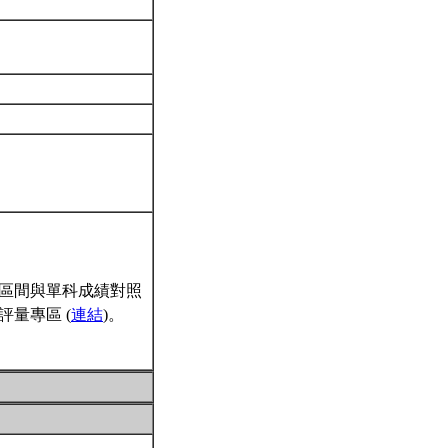
區間與單科成績對照
量專區 (
連結
)。