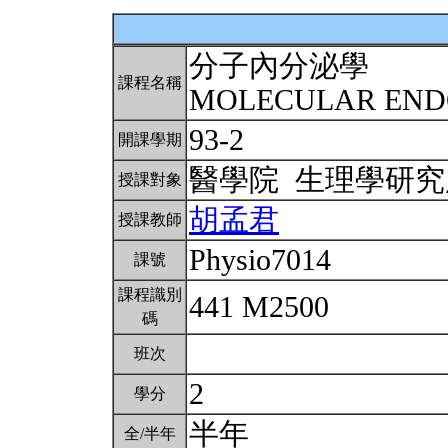
分子內分泌學
課程名稱
MOLECULAR EN
93-2
開課學期
醫學院 生理學研
授課對象
胡孟君
授課教師
Physio7014
課號
課程識別
441 M2500
碼
班次
2
學分
半年
全/半年