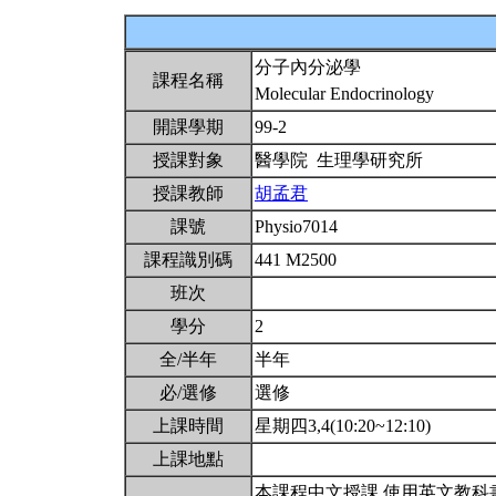
分子內分泌學
課程名稱
Molecular Endocrinology
開課學期
99-2
授課對象
醫學院 生理學研究所
授課教師
胡孟君
課號
Physio7014
課程識別碼
441 M2500
班次
學分
2
全/半年
半年
必/選修
選修
上課時間
星期四3,4(10:20~12:10)
上課地點
本課程中文授課,使用英文教科書