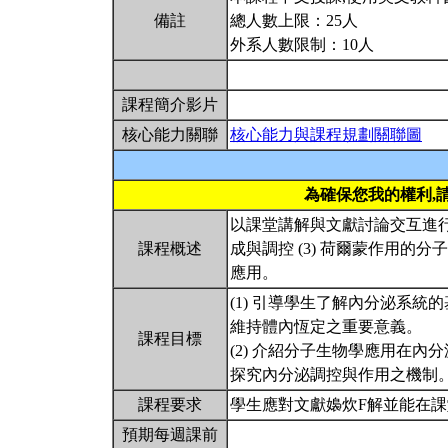
備註
總人數上限：25人
外系人數限制：10人
課程簡介影片
核心能力關聯
核心能力與課程規劃關聯圖
為確保您我的權利,
以課堂講解與文獻討論交互進行，
課程概述
成與調控 (3) 荷爾蒙作用的分子
應用。
(1) 引導學生了解內分泌系
維持體內恆定之重要意義。
課程目標
(2) 介紹分子生物學應用在
探究內分泌調控與作用之機制
課程要求
學生應對文獻嬝炊F解並能在
預期每週課前