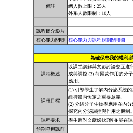
備註
總人數上限：25人
外系人數限制：10人
課程簡介影片
核心能力關聯
核心能力與課程規劃關聯圖
為確保您我的權利,
以課堂講解與文獻討論交互進行，
課程概述
成與調控 (3) 荷爾蒙作用的分子
應用。
(1) 引導學生了解內分泌系
維持體內恆定之重要意義。
課程目標
(2) 介紹分子生物學應用在
探究內分泌調控與作用之機制
課程要求
學生應對文獻嬝炊F解並能在
預期每週課前