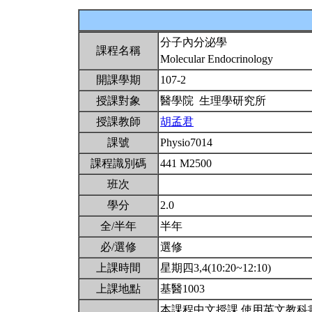
分子內分泌學
課程名稱
Molecular Endocrinology
開課學期
107-2
授課對象
醫學院 生理學研究所
授課教師
胡孟君
課號
Physio7014
課程識別碼
441 M2500
班次
學分
2.0
全/半年
半年
必/選修
選修
上課時間
星期四3,4(10:20~12:10)
上課地點
基醫1003
本課程中文授課,使用英文教科