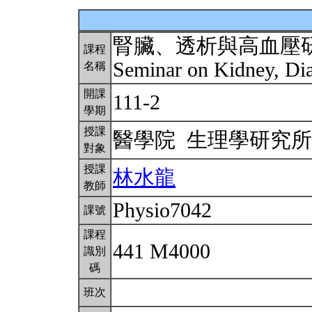
腎臟、透析與高血壓
課程
Seminar on Kidney, Di
名稱
開課
111-2
學期
授課
醫學院 生理學研究
對象
授課
林水龍
教師
Physio7042
課號
課程
441 M4000
識別
碼
班次