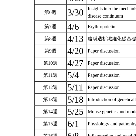
Insights into the mechani
3/30
第6週
disease continuum
4/6
第7週
Erythropoietin
4/13
第8週
腹膜透析纖維化從基
4/20
第9週
Paper discussion
4/27
第10週
Paper discussion
5/4
第11週
Paper discussion
5/11
第12週
Paper discussion
5/18
第13週
Introduction of genetica
5/25
第14週
Mouse genetics and mode
6/1
第15週
Physiology and pathophy
第16週
Inflammation and renal f