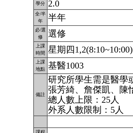
2.0
學分
全/半
半年
年
必/選
選修
修
上課
星期四1,2(8:10~10:00
時間
上課
基醫1003
地點
研究所學生需是醫學
張芳綺、詹傑凱、陳
備註
總人數上限：25人
外系人數限制：5人
課程