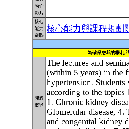
簡介
影片
核心
核心能力與課程規劃
能力
關聯
為確保您我的權利,
The lectures and semina
(within 5 years) in the f
hypertension. Students 
according to the topics 
課程
1. Chronic kidney diseas
概述
Glomerular disease, 4. 
and congenital kidney d