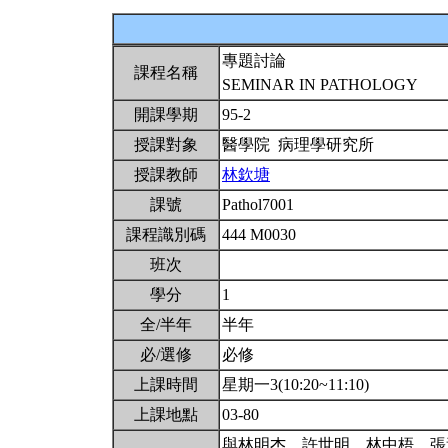
專題討論
課程名稱
SEMINAR IN PATHOLOGY
開課學期
95-2
授課對象
醫學院 病理學研究所
授課教師
林欽塘
課號
Pathol7001
課程識別碼
444 M0030
班次
學分
1
全/半年
半年
必/選修
必修
上課時間
星期一3(10:20~11:10)
上課地點
03-80
與林明杰、許世明、林中梧、張