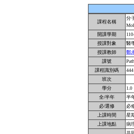
分
課程名稱
Mol
開課學期
110
授課對象
醫
授課教師
鄭
課號
Pat
課程識別碼
444
班次
學分
1.0
全/半年
半
必/選修
必
上課時間
星期
上課地點
病理
共