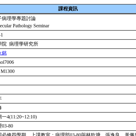
課程資訊
子病理學專題討論
ecular Pathology Seminar
-1
學院 病理學研究所
永銘
hol7006
 M1300
年
修
一4(11:20~12:10)
03-80
同必修四學期。上課教室：病理部03-80與林欽塘、張逸良、黃