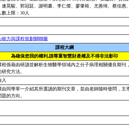
、連晃駿、郭冠廷、謝明書、李仁傑、廖肇裕、尤善琦、蔡佳惠
人數上限：30人
心能力與課程規劃關聯圖
課程大綱
為確保您我的權利,請尊重智慧財產權及不得非法影印
課程係藉由研讀並解析生物醫學領域內之分子病理相關優良期刊
的研究方法。
輸入
課由同學單一介紹其所選讀的期刊文章，並由老師隨時發問，主
問題的方向。