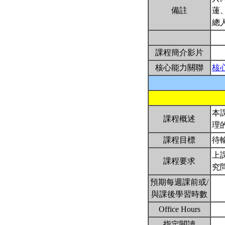
備註
蓮
總
課程簡介影片
核心能力關聯
核
本
課程概述
理
課程目標
待
上
課程要求
究
預期每週課前或/
與課後學習時數
Office Hours
指定閱讀