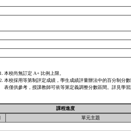
本校尚無訂定 A+ 比例上限。
本校採用等第制評定成績，學生成績評量辦法中的百分制分數
表僅供參考，授課教師可依等第定義調整分數區間。詳見學習評
課程進度
期
單元主題