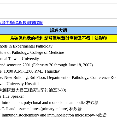
心能力與課程規劃關聯圖
課程大綱
為確保您我的權利,請尊重智慧財產權及不得非法影印
hods in Experimental Pathology
itute of Pathology, College of Medicine
ional Taiwan University
ond semester, 2001 (February 20 through June 18, 2002)
e: 10:00 A.M.-12:00 P.M., Thursday
ce: New Building, 3rd Floor, Department of Pathology, Conference Ro
wan University Hospital
台大醫院新大樓三樓病理部討論室3-80)
 Title Speaker
1 Introduction, polyclonal and monoclonal antibodies林欽塘
8 Cell and tissue cultures (primary culture) 林欽塘
7 Immunohistochemistry and immunoelectron microscopy林欽塘