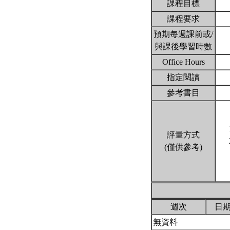
課程目標
課程要求
預期每週課前或/
與課後學習時數
Office Hours
指定閱讀
參考書目
評量方式
(僅供參考)
週次
日
無資料