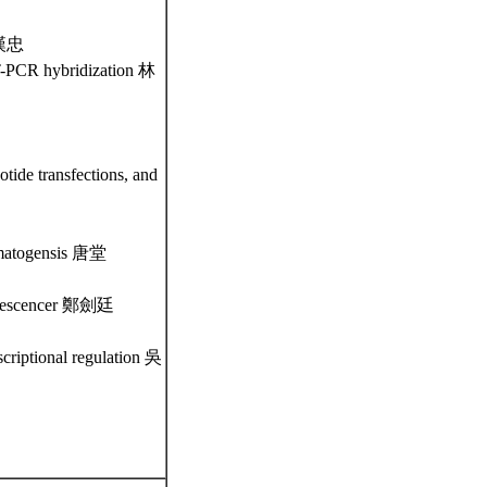
吳漢忠
 RT-PCR hybridization 林
otide transfections, and
ermatogensis 唐堂
minescencer 鄭劍廷
criptional regulation 吳