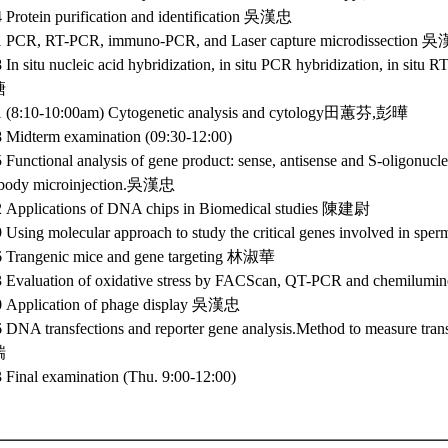
4 Protein purification and identification 吳漢忠
1 PCR, RT-PCR, immuno-PCR, and Laser capture microdissection 
 In situ nucleic acid hybridization, in situ PCR hybridization, in situ
塘
1 (8:10-10:00am) Cytogenetic analysis and cytology田蕙芬,彭曄
8 Midterm examination (09:30-12:00)
 Functional analysis of gene product: sense, antisense and S-oligonucle
ibody microinjection.吳漢忠
2 Applications of DNA chips in Biomedical studies 陳建尉
9 Using molecular approach to study the critical genes involved in sp
6 Trangenic mice and gene targeting 林淑華
3 Evaluation of oxidative stress by FACScan, QT-PCR and chemilu
0 Application of phage display 吳漢忠
 DNA transfections and reporter gene analysis.Method to measure trans
瑞
3 Final examination (Thu. 9:00-12:00)