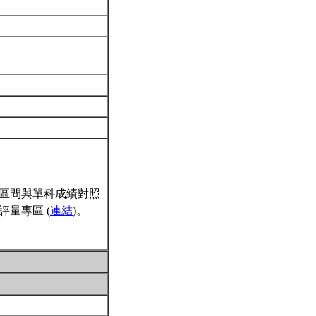
區間與單科成績對照
量專區 (
連結
)。