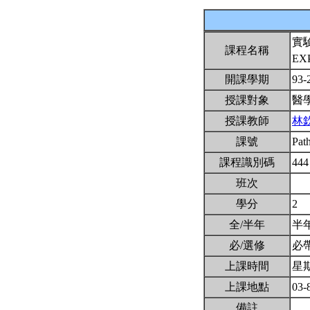
實
課程名稱
EX
開課學期
93-
授課對象
醫
授課教師
林
課號
Pat
課程識別碼
444
班次
學分
2
全/半年
半
必/選修
必
上課時間
星期四
上課地點
03-
備註