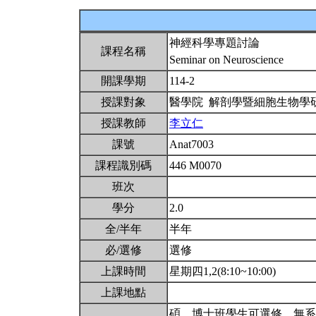
神經科學專題討論
課程名稱
Seminar on Neuroscience
開課學期
114-2
授課對象
醫學院 解剖學暨細胞生物學
授課教師
李立仁
課號
Anat7003
課程識別碼
446 M0070
班次
學分
2.0
全/半年
半年
必/選修
選修
上課時間
星期四1,2(8:10~10:00)
上課地點
碩、博士班學生可選修，無系