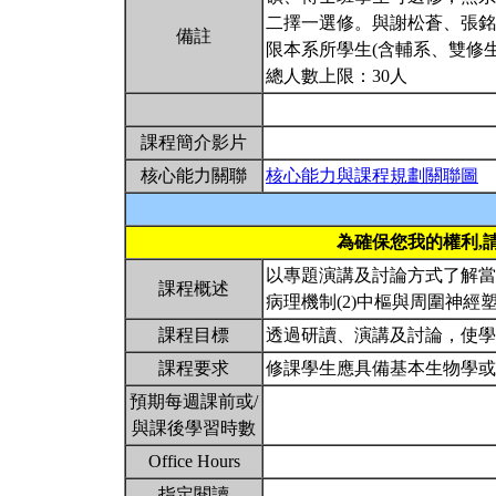
二擇一選修。與謝松蒼、張銘
備註
限本系所學生(含輔系、雙修生
總人數上限：30人
課程簡介影片
核心能力關聯
核心能力與課程規劃關聯圖
為確保您我的權利,
以專題演講及討論方式了解當
課程概述
病理機制(2)中樞與周圍神經
課程目標
透過研讀、演講及討論，使
課程要求
修課學生應具備基本生物學
預期每週課前或/
與課後學習時數
Office Hours
指定閱讀