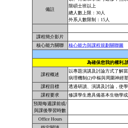
限碩士班以上
備註
總人數上限：30人
外系人數限制：15人
課程簡介影片
核心能力關聯
核心能力與課程規劃關聯圖
為確保您我的權利,
以專題演講及討論方式了解當
課程概述
病理機制(2)中樞與周圍神經
課程目標
透過研讀、演講及討論，使
課程要求
修課學生應具備基本生物學
預期每週課前或/
與課後學習時數
Office Hours
指定閱讀