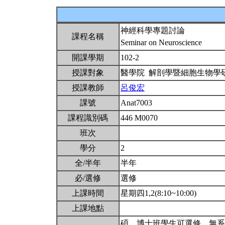
神經科學專題討論
課程名稱
Seminar on Neuroscience
開課學期
102-2
授課對象
醫學院 解剖學暨細胞生物學
授課教師
呂俊宏
課號
Anat7003
課程識別碼
446 M0070
班次
學分
2
全/半年
半年
必/選修
選修
上課時間
星期四1,2(8:10~10:00)
上課地點
碩、博士班學生可選修，無系