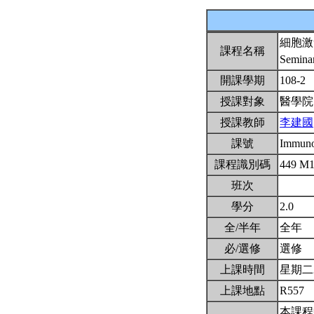
細胞激
課程名稱
Seminar
開課學期
108-2
授課對象
醫學院
授課教師
李建國
課號
Immun
課程識別碼
449 M
班次
學分
2.0
全/半年
全年
必/選修
選修
上課時間
星期二2,
上課地點
R557
本課程