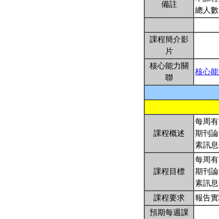
備註
總人數
課程簡介影
片
核心能力關
核心能
聯
每周有
課程概述
期刊論
素訊息
每周有
課程目標
期刊論
素訊息
課程要求
報告實驗
預期每週課