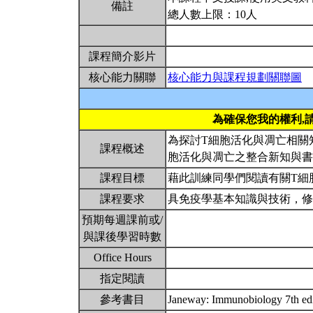
備註
總人數上限：10人
課程簡介影片
核心能力關聯
核心能力與課程規劃關聯圖
為確保您我的權利,
為探討T細胞活化與凋亡相關
課程概述
胞活化與凋亡之整合新知與
課程目標
藉此訓練同學們閱讀有關T細
課程要求
具免疫學基本知識與技術，
預期每週課前或/
與課後學習時數
Office Hours
指定閱讀
參考書目
Janeway: Immunobiology 7th ed