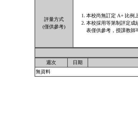
本校尚無訂定 A+ 比例
評量方式
本校採用等第制評定成
(僅供參考)
表僅供參考，授課教師
週次
日期
無資料