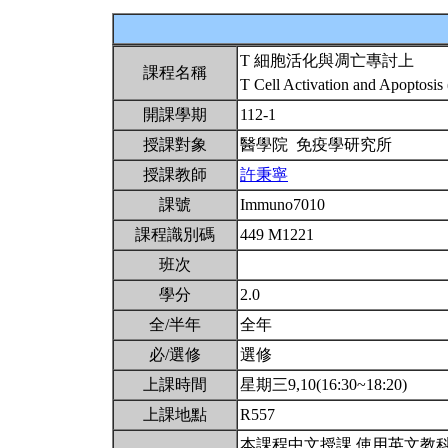
T 細胞活化與凋亡專討上
課程名稱
T Cell Activation and Apoptosis
開課學期
112-1
授課對象
醫學院 免疫學研究所
授課教師
許秉寧
課號
Immuno7010
課程識別碼
449 M1221
班次
學分
2.0
全/半年
全年
必/選修
選修
上課時間
星期三9,10(16:30~18:20)
上課地點
R557
本課程中文授課,使用英文教