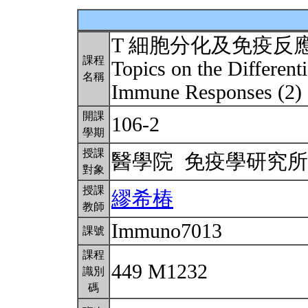
T 細胞分化及免疫反
課程
Topics on the Different
名稱
Immune Responses (2)
開課
106-2
學期
授課
醫學院 免疫學研究
對象
授課
繆希椿
教師
Immuno7013
課號
課程
449 M1232
識別
碼