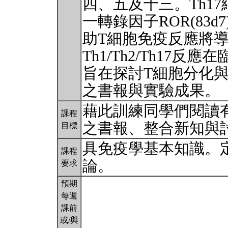
四、五及十三。Th1
一轉錄因子ROR(83
助T細胞免疫反應將
Th1/Th2/Th17
旨在探討T細胞分化
之書報與實驗成果。
藉此訓練同學們閱讀
課程
之書報、整合新知與
目標
具免疫學基本知識。
課程
論。
要求
預期
每週
課前
或/與