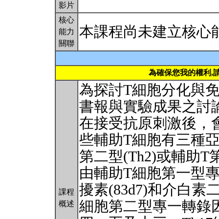
影片
核心
本課程尚未建立核心
能力
關聯
為確保您我的權利,
為探討T細胞分化與
書報與實驗成果之討
在接受抗原刺激後，
些輔助T細胞有三種亞型
第二型(Th2)或輔助T
由輔助T細胞第一型專一轉
擾素(83d7)和介白
課程
細胞第二型專一轉錄因子
概述