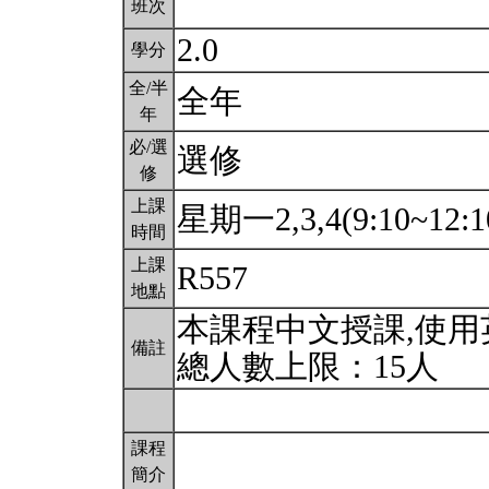
班次
2.0
學分
全/半
全年
年
必/選
選修
修
上課
星期一2,3,4(9:10~12:1
時間
上課
R557
地點
本課程中文授課,使
備註
總人數上限：15人
課程
簡介