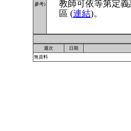
教師可依等第定義
參考)
區 (
連結
)。
週次
日期
無資料