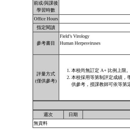
前或/與課後
學習時數
Office Hours
指定閱讀
Field’s Virology
參考書目
Human Herpesviruses
本校尚無訂定 A+ 比例上限
評量方式
本校採用等第制評定成績，
(僅供參考)
供參考，授課教師可依等第定
週次
日期
無資料