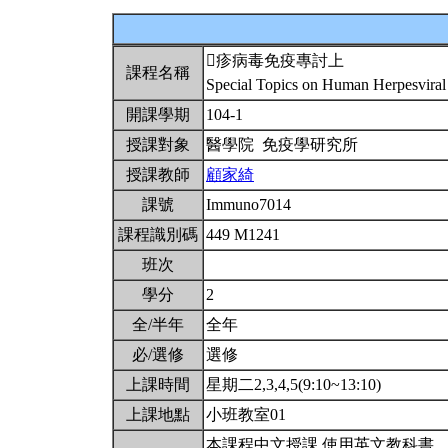
疹病毒免疫專討上
課程名稱
Special Topics on Human Herpesvira
開課學期
104-1
授課對象
醫學院 免疫學研究所
授課教師
顧家綺
課號
Immuno7014
課程識別碼
449 M1241
班次
學分
2
全/半年
全年
必/選修
選修
上課時間
星期二2,3,4,5(9:10~13:10)
上課地點
小班教室01
本課程中文授課,使用英文教科書