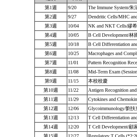
第1週
9/20
The Immune System
第2週
9/27
Dendritic Cells/MHC a
第3週
10/04
NK and NKT Cells/
第4週
10/05
B Cell Developmen
第5週
10/18
B Cell Differentiatio
第6週
10/25
Macrophages and Com
第7週
11/01
Pattern Recognition R
第8週
11/08
Mid-Term Exam (Session
第9週
11/15
本校校慶
第10週
11/22
Antigen Recognition 
第11週
11/29
Cytokines and Chemo
第12週
12/06
Glycoimmunology/劉
第13週
12/13
T Cell Differentiation
第14週
12/20
T Cell Development/
第15週
12/27
Regulatory T Cells 