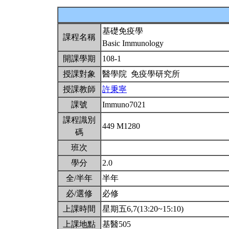
基礎免疫學
課程名稱
Basic Immunology
開課學期
108-1
授課對象
醫學院 免疫學研究所
授課教師
許秉寧
課號
Immuno7021
課程識別
449 M1280
碼
班次
學分
2.0
全/半年
半年
必/選修
必修
上課時間
星期五6,7(13:20~15:10)
上課地點
基醫505