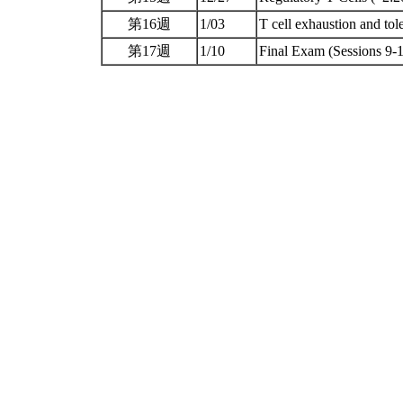
第16週
1/03
T cell exhaustion and 
第17週
1/10
Final Exam (Sessions 9-