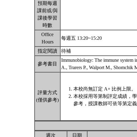
預期每週
課前或/與
課後學習
時數
Office
每週五 13:20~15:20
Hours
指定閱讀
待補
Immunobiology: The immune system in 
參考書目
A., Trarers P., Walport M., Shomchik
本校尚無訂定 A+ 比例上限。
評量方式
本校採用等第制評定成績，學
(僅供參考)
參考，授課教師可依等第定義
週次
日期