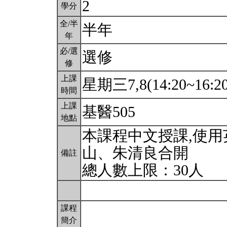
2
學分
全/半
半年
年
必/選
選修
修
上課
星期三7,8(14:20~16:2
時間
上課
基醫505
地點
本課程中文授課,使
山、朱清良合開
備註
總人數上限：30人
課程
簡介