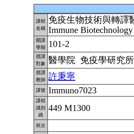
免疫生物技術與轉譯
課程
Immune Biotechnology 
名稱
開課
101-2
學期
授課
醫學院 免疫學研究
對象
授課
許秉寧
教師
Immuno7023
課號
課程
449 M1300
識別
碼
班次