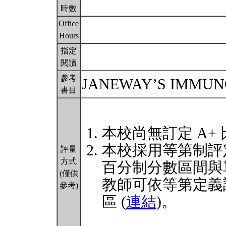
時數
Office
Hours
指定
閱讀
參考
JANEWAY’S IMMUN
書目
本校尚無訂定 A+
本校採用等第制評
評量
方式
百分制分數區間與
(僅供
教師可依等第定義
參考)
區 (
連結
)。