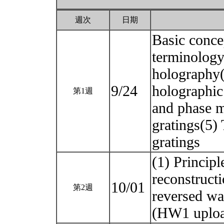
週次
日期
Basic conce
terminology
holography(
9/24
holographic
第1週
and phase m
gratings(5)
gratings
(1) Princip
reconstruct
10/01
第2週
reversed wa
(HW1 uplo