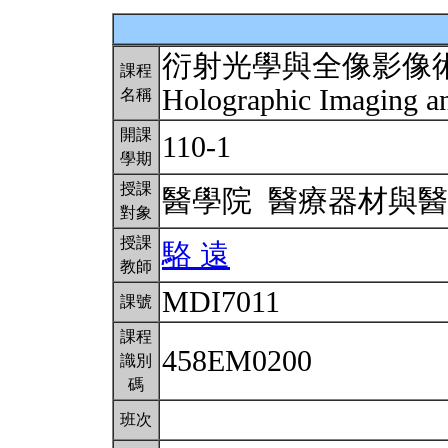
衍射光學與全像影像
課程
Holographic Imaging an
名稱
開課
110-1
學期
授課
醫學院 醫療器材與
對象
授課
駱 遠
教師
MDI7011
課號
課程
458EM0200
識別
碼
班次