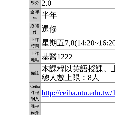
2.0
學分
全/半
半年
年
必/選
選修
修
上課
星期五7,8(14:20~16:2
時間
上課
基醫1222
地點
本課程以英語授課。上課
備註
總人數上限：8人
Ceiba
http://ceiba.ntu.edu.t
課程
網頁
課程
簡介