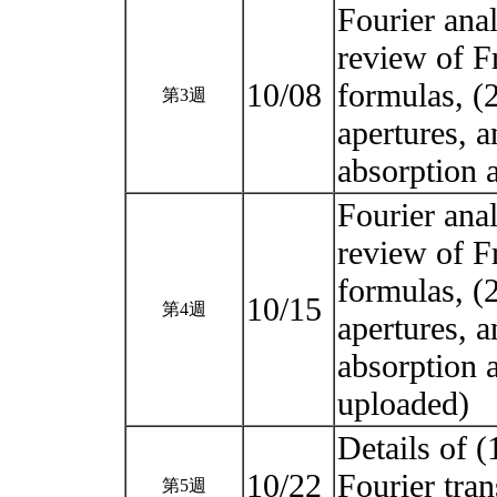
Fourier anal
review of F
10/08
formulas, (2
第3週
apertures, a
absorption 
Fourier anal
review of F
formulas, (2
10/15
第4週
apertures, a
absorption 
uploaded)
Details of (
10/22
Fourier tran
第5週