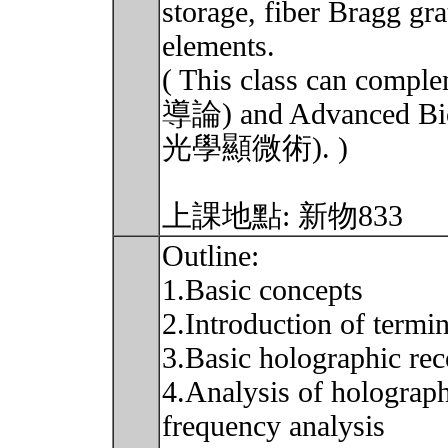
storage, fiber Bragg gra
elements.
( This class can compl
導論) and Advanced B
光學顯微術). )
上課地點: 新物833
Outline:
1.Basic concepts
2.Introduction of termi
3.Basic holographic rec
4.Analysis of holograph
frequency analysis