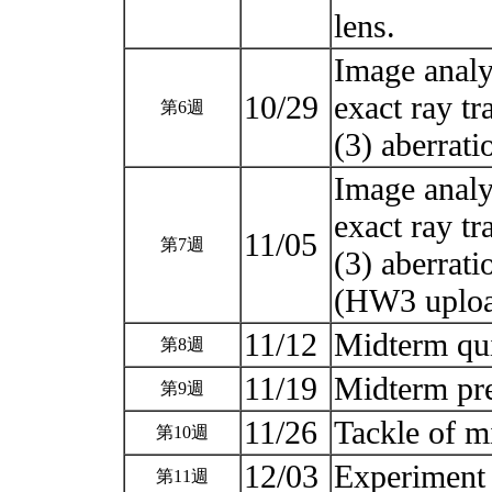
lens.
Image analy
10/29
exact ray tr
第6週
(3) aberrat
Image analy
exact ray tr
11/05
第7週
(3) aberrati
(HW3 uplo
11/12
Midterm q
第8週
11/19
Midterm pr
第9週
11/26
Tackle of 
第10週
12/03
Experimen
第11週