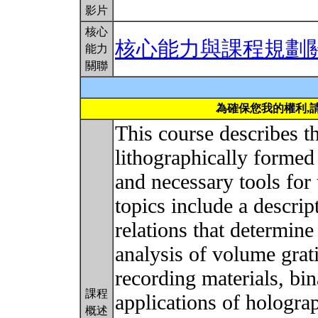
影片
核心
核心能力與課程規劃
能力
關聯
為確保您我的權利,
This course describes t
lithographically formed
and necessary tools for
topics include a descrip
relations that determine
analysis of volume grat
recording materials, bin
課程
applications of hologra
概述