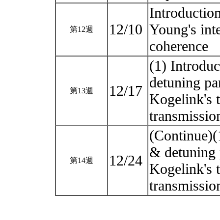
Introduction
12/10
Young's inte
第12週
coherence
(1) Introdu
detuning par
12/17
第13週
Kogelink's t
transmissio
(Continue)(
& detuning 
12/24
第14週
Kogelink's t
transmissio