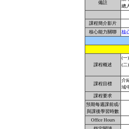
備註
總
課程簡介影片
核心能力關聯
核
(一)
課程概述
(二)
介
課程目標
域
課程要求
預期每週課前或/
與課後學習時數
Office Hours
指定閱讀