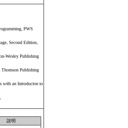
 Programming, PWS
age, Second Edition,
on-Wesley Publishing
al Thomson Publishing
s with an Introducton to
司。
說明