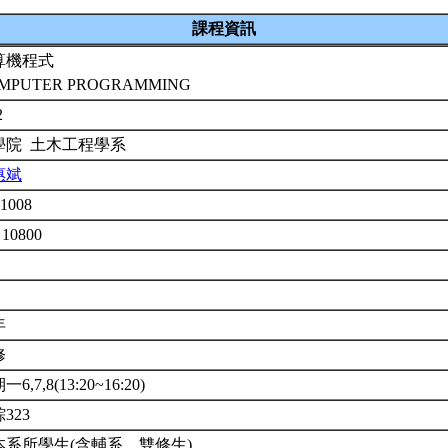
課程資訊
算機程式
MPUTER PROGRAMMING
2
學院 土木工程學系
惠斌
E1008
 10800
年
修
6,7,8(13:20~16:20)
323
本系所學生(含輔系、雙修生)