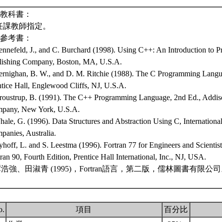
)教科書：
任課教師指定。
)參考書：
ennefeld, J., and C. Burchard (1998). Using C++: An Introduction to
lishing Company, Boston, MA, U.S.A.
ernighan, B. W., and D. M. Ritchie (1988). The C Programming Langu
ntice Hall, Englewood Cliffs, NJ, U.S.A.
troustrup, B. (1991). The C++ Programming Language, 2nd Ed., Addis
pany, New York, U.S.A.
hale, G. (1996). Data Structures and Abstraction Using C, Internation
panies, Australia.
hoff, L. and S. Leestma (1996). Fortran 77 for Engineers and Scientist
ran 90, Fourth Edition, Prentice Hall International, Inc., NJ, USA.
譚浩強、田淑青 (1995)，Fortran語言，第二版，儒林圖書有限公
o.
項目
百分比