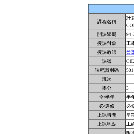
計
課程名稱
CO
開課學期
94-
授課對象
工
授課教師
曾
課號
CI
課程識別碼
501
班次
學分
3
全/半年
半
必/選修
必
上課時間
星期一
上課地點
工綜
限