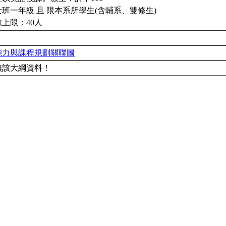
班一年級 且 限本系所學生(含輔系、雙修生)
上限：40人
能力與課程規劃關聯圖
無該大綱資料！