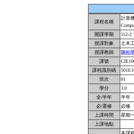
計算
課程名稱
Compu
開課學期
112-2
授課對象
土木
授課教師
陳柏
課號
CIE1
課程識別碼
501E1
班次
01
學分
3.0
全/半年
半年
必/選修
必修
上課時間
星期一2,
上課地點
本課程