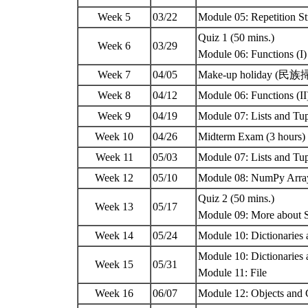
Week 5
03/22
Module 05: Repetition St
Quiz 1 (50 mins.)
Week 6
03/29
Module 06: Functions (I
Week 7
04/05
Make-up holiday 
Week 8
04/12
Module 06: Functions (I
Week 9
04/19
Module 07: Lists and Tup
Week 10
04/26
Midterm Exam (3 hours)
Week 11
05/03
Module 07: Lists and Tup
Week 12
05/10
Module 08: NumPy Arr
Quiz 2 (50 mins.)
Week 13
05/17
Module 09: More about 
Week 14
05/24
Module 10: Dictionaries 
Module 10: Dictionaries a
Week 15
05/31
Module 11: File
Week 16
06/07
Module 12: Objects and 