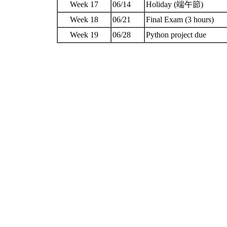
Week 17
06/14
Holiday (端午節)
Week 18
06/21
Final Exam (3 hours)
Week 19
06/28
Python project due