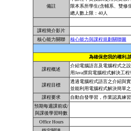
備註
限本系所學生(含輔系、雙修生
總人數上限：40人
課程簡介影片
核心能力關聯
核心能力與課程規劃關聯圖
為確保您我的權利,
介紹電腦語言及電腦程式之設
課程概述
用Java撰寫電腦程式解決工
透過電腦程式語言之介紹與實
課程目標
並能利用電腦程式解決簡單
課程要求
自動自發學習，作業認真練
預期每週課前或/
與課後學習時數
Office Hours
指定閱讀