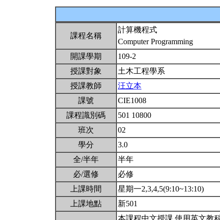
計算機程式
課程名稱
Computer Programming
開課學期
109-2
授課對象
土木工程學系
授課教師
汪立本
課號
CIE1008
課程識別碼
501 10800
班次
02
學分
3.0
全/半年
半年
必/選修
必修
上課時間
星期一2,3,4,5(9:10~13:10)
上課地點
新501
本課程中文授課,使用英文教科書。http