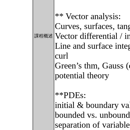
** Vector analysis:
Curves, surfaces, tan
Vector differential / i
課程概述
Line and surface inte
curl
Green’s thm, Gauss (
potential theory
**PDEs:
initial & boundary v
bounded vs. unboun
separation of variabl