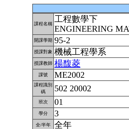
工程數學下
課程名稱
ENGINEERING MA
95-2
開課學期
機械工程學系
授課對象
楊馥菱
授課教師
ME2002
課號
課程識別
502 20002
碼
01
班次
3
學分
全年
全/半年