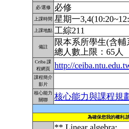
必修
必/選修
星期一3,4(10:20~12
上課時間
工綜211
上課地點
限本系所學生(含輔
備註
總人數上限：65人
Ceiba 課
http://ceiba.ntu.edu
程網頁
課程簡介
影片
核心能力
核心能力與課程規
關聯
為確保您我的權利,
** Linear algebra: