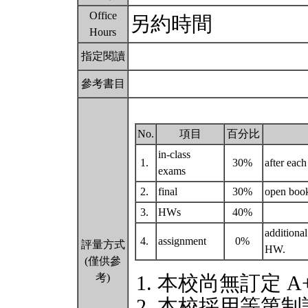
Office
另約時間
Hours
指定閱讀
參考書目
No.
項目
百分比
in-class
1.
30%
after each
exams
2.
final
30%
open bo
3.
HWs
40%
additiona
4.
assignment
0%
評量方式
HW.
(僅供參
考)
本校尚無訂定 A
本校採用等第制