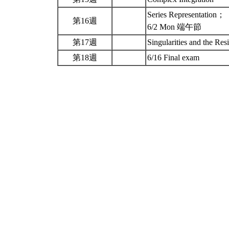
Series Representation；
第16週
6/2 Mon 端午節
第17週
Singularities and the R
第18週
6/16 Final exam