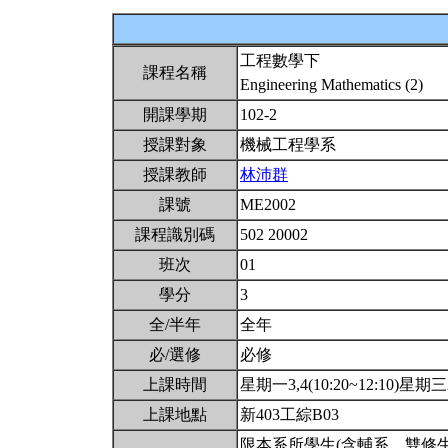
工程數學下
課程名稱
Engineering Mathematics (2)
開課學期
102-2
授課對象
機械工程學系
授課教師
林沛群
課號
ME2002
課程識別碼
502 20002
班次
01
學分
3
全/半年
全年
必/選修
必修
上課時間
星期一3,4(10:20~12:10)星期三2(
上課地點
新403工綜B03
限本系所學生(含輔系、雙修生