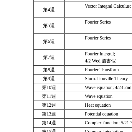
Vector Integral Calculus;
第4週
Fourier Series
第5週
Fourier Series
第6週
Fourier Integral;
第7週
4/2 Wed 溫書假
第8週
Fourier Transform
第9週
Sturn-Liouville Theory
第10週
Wave equation; 4/23 2n
第11週
Wave equation
第12週
Heat equation
第13週
Potential equation
第14週
Complex function; 5/21 
第15週
Complex Integration