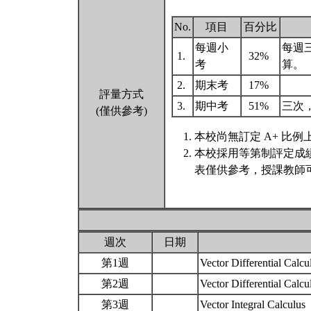
No.
項目
百分比
每週小
每週三
1.
32%
考
算。
2.
期末考
17%
評量方式
3.
期中考
51%
三次，
(僅供參考)
本校尚無訂定 A+ 比例
本校採用等第制評定成
表僅供參考，授課教師
週次
日期
第1週
Vector Differential Calc
第2週
Vector Differential Calc
第3週
Vector Integral Calculus