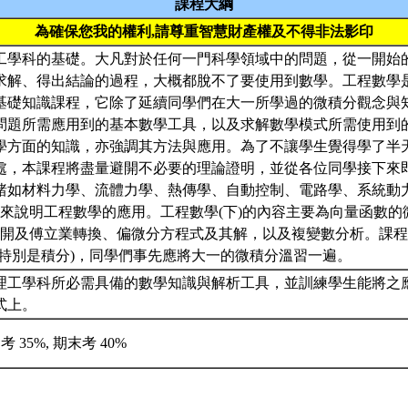
課程大綱
為確保您我的權利,請尊重智慧財產權及不得非法影印
工學科的基礎。大凡對於任何一門科學領域中的問題，從一開始
求解、得出結論的過程，大概都脫不了要使用到數學。工程數學
基礎知識課程，它除了延續同學們在大一所學過的微積分觀念與
問題所需應用到的基本數學工具，以及求解數學模式所需使用到
學方面的知識，亦強調其方法與應用。為了不讓學生覺得學了半
處，本課程將盡量避開不必要的理論證明，並從各位同學接下來
諸如材料力學、流體力學、熱傳學、自動控制、電路學、系統動
例來說明工程數學的應用。工程數學(下)的內容主要為向量函數的
r)級數展開及傅立業轉換、偏微分方程式及其解，以及複變數分析。
(特別是積分)，同學們事先應將大一的微積分溫習一遍。
理工學科所必需具備的數學知識與解析工具，並訓練學生能將之
式上。
考 35%, 期末考 40%