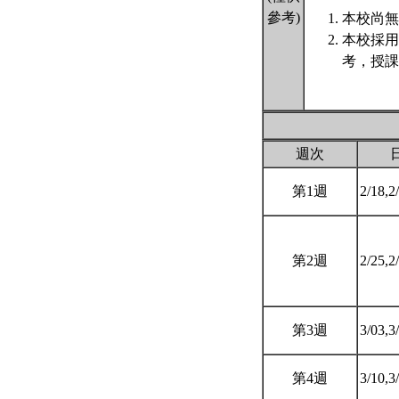
參考)
本校尚無
本校採用
考，授課
週次
第1週
2/18,2
第2週
2/25,2
第3週
3/03,3
第4週
3/10,3