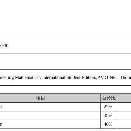
0:30
eering Mathematics’, International Student Edition.,P.V.O’Neil, Tho
項目
百分比
rk
25%
35%
am
40%