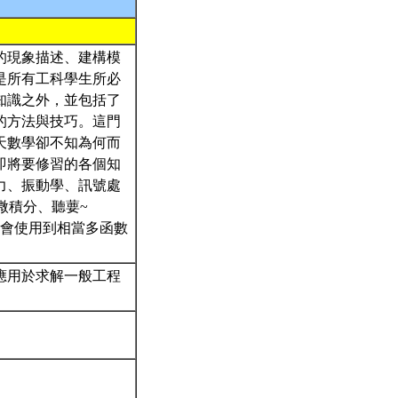
的現象描述、建構模
是所有工科學生所必
知識之外，並包括了
的方法與技巧。這門
天數學卻不知為何而
即將要修習的各個知
力、振動學、訊號處
微積分、聽葽~
課程會使用到相當多函數
應用於求解一般工程