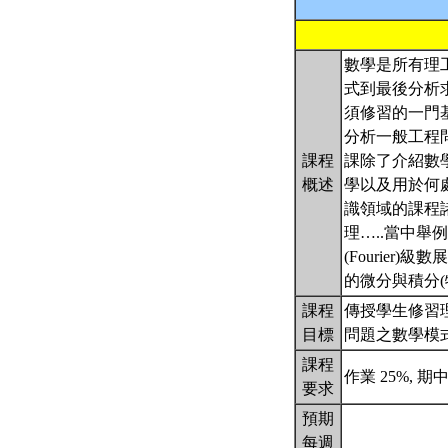
數學是所有理
式到最後分析
須修習的一門
分析一般工程
課程
課除了介紹數
概述
學以及用於何
識領域的課程
理…..當中舉
(Fourie
的微分與積分
課程
傳授學生修習
目標
問題之數學模
課程
作業 25%, 期中
要求
預期
每週