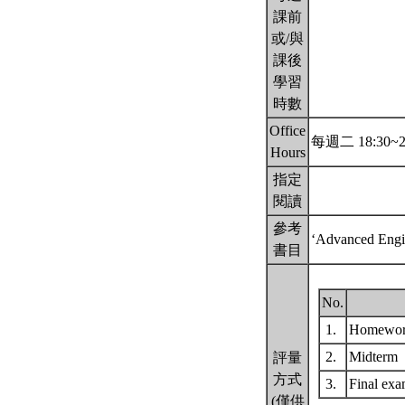
課前
或/與
課後
學習
時數
Office
每週二 18:30~2
Hours
指定
閱讀
參考
‘Advanced Engin
書目
No.
1.
Homewo
2.
Midterm
評量
方式
3.
Final ex
(僅供