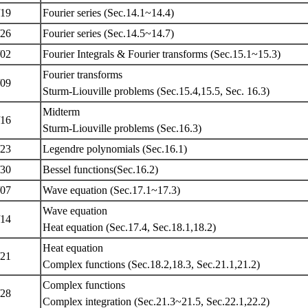
/19
Fourier series (Sec.14.1~14.4)
/26
Fourier series (Sec.14.5~14.7)
/02
Fourier Integrals & Fourier transforms (Sec.15.1~15.3)
Fourier transforms
/09
Sturm-Liouville problems (Sec.15.4,15.5, Sec. 16.3)
Midterm
/16
Sturm-Liouville problems (Sec.16.3)
/23
Legendre polynomials (Sec.16.1)
/30
Bessel functions(Sec.16.2)
/07
Wave equation (Sec.17.1~17.3)
Wave equation
/14
Heat equation (Sec.17.4, Sec.18.1,18.2)
Heat equation
/21
Complex functions (Sec.18.2,18.3, Sec.21.1,21.2)
Complex functions
/28
Complex integration (Sec.21.3~21.5, Sec.22.1,22.2)