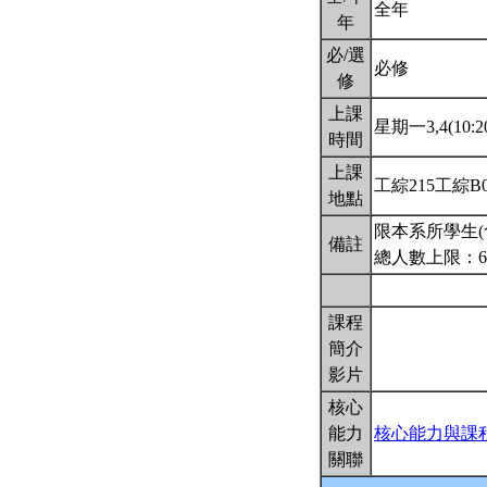
全年
年
必/選
必修
修
上課
星期一3,4(10:20
時間
上課
工綜215工綜B
地點
限本系所學生(
備註
總人數上限：6
課程
簡介
影片
核心
能力
核心能力與課
關聯