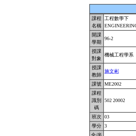
課程
工程數學下
名稱
ENGINEERIN
開課
96-2
學期
授課
機械工程學系
對象
授課
施文彬
教師
課號
ME2002
課程
識別
502 20002
碼
班次
03
學分
3
全/半