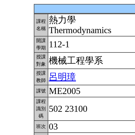
熱力學
課程
Thermodynamics
名稱
開課
112-1
學期
授課
機械工程學系
對象
授課
呂明璋
教師
ME2005
課號
課程
502 23100
識別
碼
03
班次