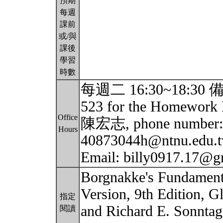
預期
每週
課前
或/與
課後
學習
時數
每週二 16:30~18:30 備註
523 for the Homework P
Office
陳宏志, phone number: 
Hours
40873044h@ntnu.edu.
Email: billy0917.17@
Borgnakke's Fundament
Version, 9th Edition, G
指定
and Richard E. Sonnta
閱讀