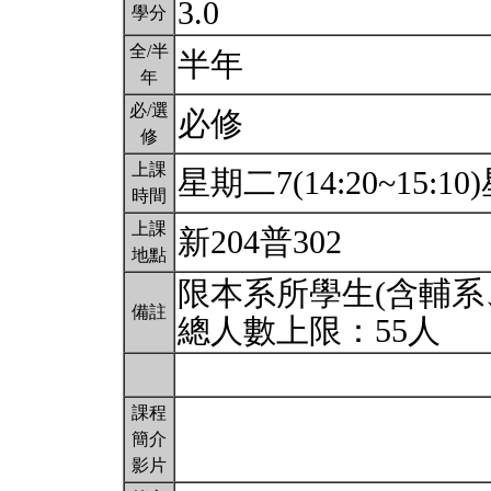
3.0
學分
全/半
半年
年
必/選
必修
修
上課
星期二7(14:20~15:10)
時間
上課
新204普302
地點
限本系所學生(含輔系
備註
總人數上限：55人
課程
簡介
影片