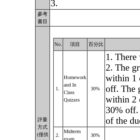
3.
參考
書目
No.
項目
百分比
1. There 
2. The g
within 1 
Homework
and In
off. The
1.
30%
Class
within 2 
Quizzes
30% off.
of the du
評量
方式
Midterm
(僅供
2.
30%
exam