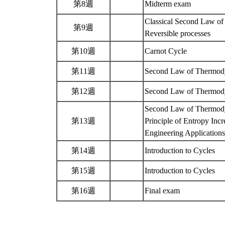
第8週
Midterm exam
Classical Second Law o
第9週
Reversible processes
第10週
Carnot Cycle
第11週
Second Law of Thermo
第12週
Second Law of Thermod
Second Law of Thermod
第13週
Principle of Entropy Incr
Engineering Application
第14週
Introduction to Cycles
第15週
Introduction to Cycles
第16週
Final exam