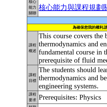
核心
核心能力與課程規劃
能力
關聯
為確保您我的權利,
This course covers the
thermodynamics and engi
課程
fundamental course in t
概述
prerequisite of fluid me
The students should lea
課程
thermodynamics and be a
目標
engineering systems.
課程
Prerequisites: Physics
要求