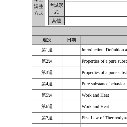
考試形
調整
式
方式
其他
週次
日期
第1週
Introduction, Definitio
第2週
Properties of a pure subs
第3週
Properties of a pure subs
第4週
Pure substance behavior
第5週
Work and Heat
第6週
Work and Heat
第7週
First Law of Thermodyn