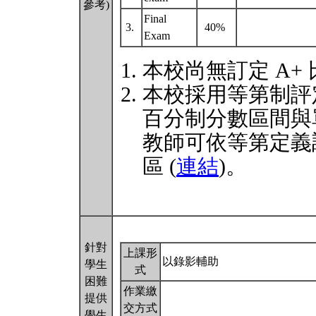
參考)
Final
3.
40%
Exam
本校尚無訂定 A+
本校採用等第制評
百分制分數區間與
教師可依等第定義
區 (
連結
)。
針對
上課形
以錄影輔助
學生
式
困難
作業繳
提供
交方式
學生