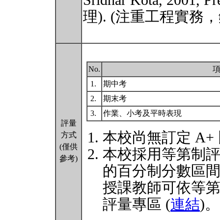
Sridhar Kota, 200
理). (注重工程實務
No.
1.
期中考
2.
期末考
3.
作業、小考及平時表現
評量
本校尚無訂定 A+
方式
(僅供
本校採用等第制
參考)
的百分制分數區
授課教師可依等
評量專區 (
連結
)。