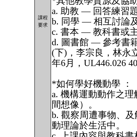
*其他教學資源及協助
a. 助教 — 回答
課程
b. 同學 — 相互討
要求
c. 書本 — 教科書
d. 圖書館 — 參考
(下)，李宗良，林永
年6月，UL446.026 4
*如何學好機動學 ：
a. 機構運動動作之
間想像）。
b. 觀察周遭事物、
動理論於生活中。
c. 上課內容與教科