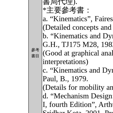
書局代理).
*主要參考書：
a. “Kinematics”, Faire
(Detailed concepts and 
b. “Kinematics and Dy
G.H., TJ175 M28, 198
參考
(Good at graphical ana
書目
interpretations)
c. “Kinematics and Dy
Paul, B., 1979.
(Details for mobility an
d. “Mechanism Design:
I, fourth Edition”, Ar