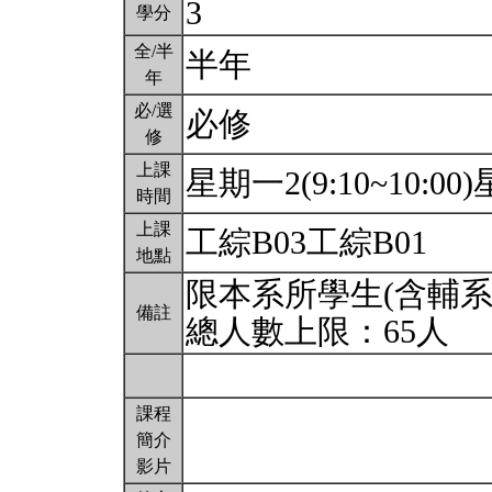
3
學分
全/半
半年
年
必/選
必修
修
上課
星期一2(9:10~10:00)星
時間
上課
工綜B03工綜B01
地點
限本系所學生(含輔系
備註
總人數上限：65人
課程
簡介
影片