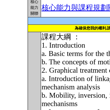
核心
核心能力與課程規劃
能力
關聯
為確保您我的權利,
課程大綱 ：
1. Introduction
a. Basic terms for the
b. The concepts of mot
2. Graphical treatment
a. Introduction of linka
mechanism analysis
b. Mobility, inversion, 
mechanisms