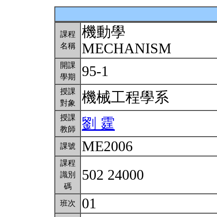
機動學
課程
MECHANISM
名稱
開課
95-1
學期
授課
機械工程學系
對象
授課
劉 霆
教師
ME2006
課號
課程
502 24000
識別
碼
01
班次