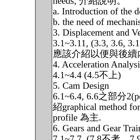
needs, 介紹說明。
a. Introduction of the
b. the need of mechan
3. Displacement and Ve
3.1~3.11, (3.3, 3.6,
應該介紹以便與後續內
4. Acceleration Analysi
4.1~4.4 (4.5不上)
5. Cam Design
6.1~6.4, 6.6之部分2(po
紹graphical method for
profile 為主.
6. Gears and Gear Trai
7.1~7.7, (7.8不考，7