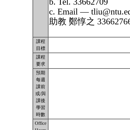
b. Tel. 33662709
c. Email — tliu@ntu.e
助教 鄭惇之 3366276
課程
目標
課程
要求
預期
每週
課前
或/與
課後
學習
時數
Office