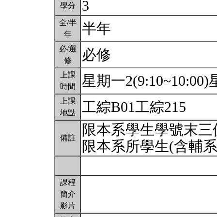
3
學分
全/半
半年
年
必/選
必修
修
上課
星期一2(9:10~10:00)星
時間
上課
工綜B01工綜215
地點
限本系學生學號末三
備註
限本系所學生(含輔系
課程
簡介
影片