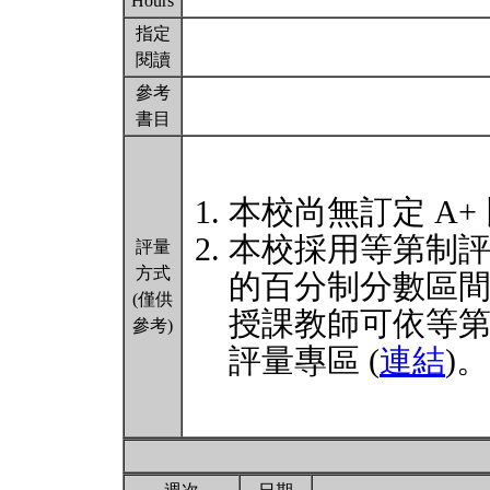
Hours
指定
閱讀
參考
書目
本校尚無訂定 A+
本校採用等第制
評量
方式
的百分制分數區
(僅供
授課教師可依等
參考)
評量專區 (
連結
)。