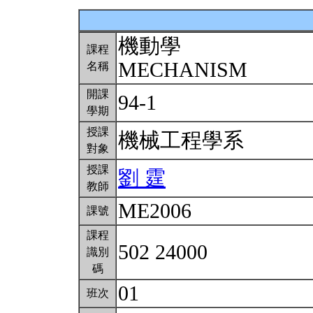
機動學
課程
MECHANISM
名稱
開課
94-1
學期
授課
機械工程學系
對象
授課
劉 霆
教師
ME2006
課號
課程
502 24000
識別
碼
01
班次