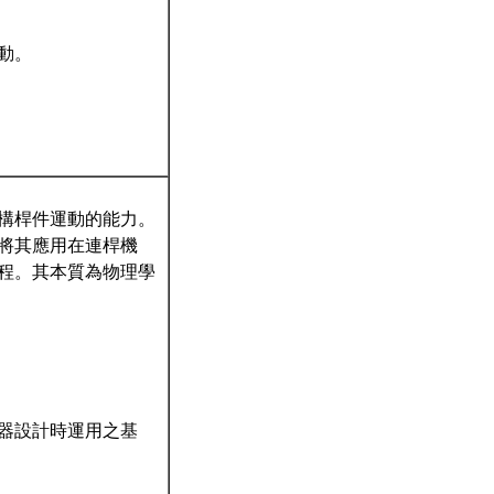
動。
構桿件運動的能力。
將其應用在連桿機
程。其本質為物理學
機器設計時運用之基