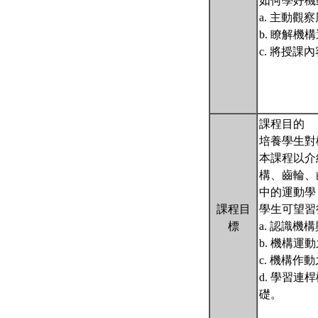
如何學好機
a. 主動
b. 瞭解
c. 將授
課程目的
培養學生對
本課程以介
構、齒輪、
中的運動學（
課程目
學生可望習
標
a. 認識
b. 機構
c. 機構
d. 學習
礎。