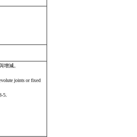
與增減。
volute joints or fixed
3-5.