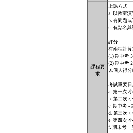
上課方式
a. 以教
b. 有問
c. 有點
評分
有兩種計算
(1) 期中考
(2) 期中
課程要
以個人得分
求
考試重要日
a. 第一次
b. 第二次
c. 期中考
d. 第三次
e. 第四次
f. 期末考