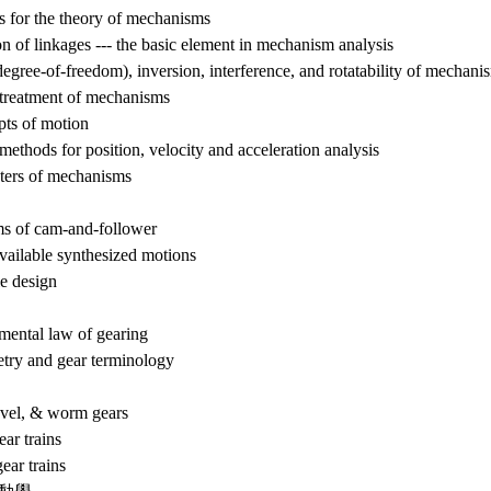
ms for the theory of mechanisms
on of linkages --- the basic element in mechanism analysis
degree-of-freedom), inversion, interference, and rotatability of mechani
 treatment of mechanisms
pts of motion
methods for position, velocity and acceleration analysis
nters of mechanisms
ms of cam-and-follower
available synthesized motions
le design
mental law of gearing
etry and gear terminology
bevel, & worm gears
ear trains
gear trains