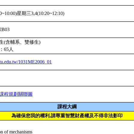
~10:00)星期三3,4(10:20~12:10)
綜B03
生(含輔系、雙修生)
：65人
a.ntu.edu.tw/1031ME2006_01
課程規劃關聯圖
課程大綱
為確保您我的權利,請尊重智慧財產權及不得非法影印
ion of mechanisms