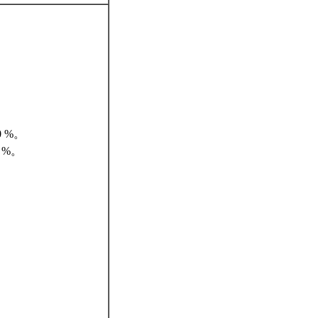
 %。
 %。