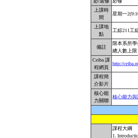
必/選修
必修
上課時
星期一2(9:10
間
上課地
工綜211工
點
限本系所學
備註
總人數上限
Ceiba 課
http://ceib
程網頁
課程簡
介影片
核心能
核心能力與
力關聯
課程大綱
1. Introduct