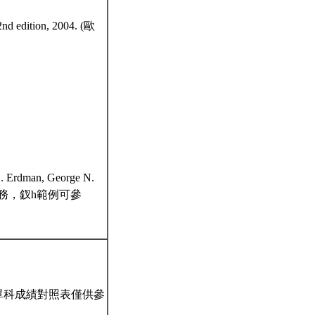
2nd edition, 2004. (歐
 G. Erdman, George N.
注重工程實務，釵h範例可參
單科成績對照表僅供參
。