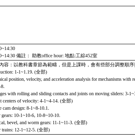
~14:30
0~14:30 備註： 助教office hour: 地點:工綜452室
內容：以教科書章節為範疇，但是上課時，會有些部分調整順序
duction: 1-1~1.19. (全部)
cal position, velocity, and acceleration analysis for mechanisms with re
-8.
es with rolling and sliding contacts and joints on moving sliders: 3-1~
nt centers of velocity: 4-1~4-14. (全部)
le cam design: 8-1~8-10.1.
 gears: 10-1~10-6, 10-8~10-10.
cal, bevel, and worm gears: 11-1~11-3. (全部)
r trains: 12-1~12-5. (全部)