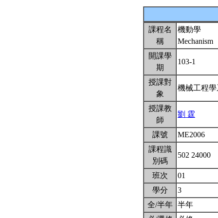
課程名
機動學
稱
Mechanism
開課學
103-1
期
授課對
機械工程
象
授課教
劉 霆
師
課號
ME2006
課程識
502 24000
別碼
班次
01
學分
3
全/半年
半年