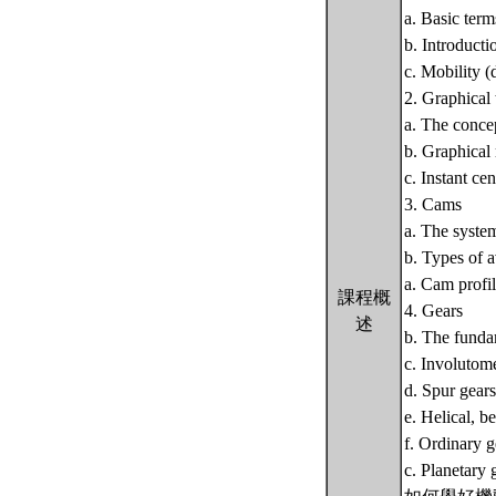
a. Basic ter
b. Introducti
c. Mobility (
2. Graphical
a. The conce
b. Graphical 
c. Instant ce
3. Cams
a. The syste
b. Types of 
a. Cam profi
課程概
4. Gears
述
b. The funda
c. Involutom
d. Spur gears
e. Helical, 
f. Ordinary g
c. Planetary 