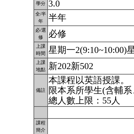
3.0
學分
全/半
半年
年
必/選
必修
修
上課
星期一2(9:10~10:00)星
時間
上課
新202新502
地點
本課程以英語授課。
限本系所學生(含輔系
備註
總人數上限：55人
課程
簡介