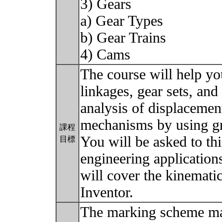
3) Gears
a) Gear Types
b) Gear Trains
4) Cams
The course will help yo
linkages, gear sets, and
analysis of displacement
mechanisms by using gr
課程
You will be asked to th
目標
engineering application
will cover the kinemati
Inventor.
The marking scheme may