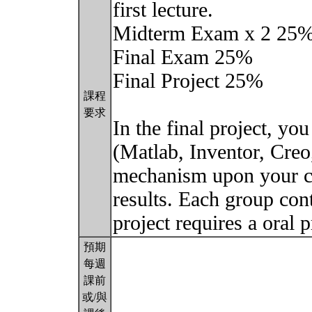
first lecture.
Midterm Exam x 2 25%
Final Exam 25%
Final Project 25%
課程
要求
In the final project, yo
(Matlab, Inventor, Creo,
mechanism upon your ch
results. Each group con
project requires a oral 
預期
每週
課前
或/與