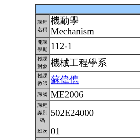
機動學
課程
Mechanism
名稱
開課
112-1
學期
授課
機械工程學系
對象
授課
蘇偉儁
教師
ME2006
課號
課程
502E24000
識別
碼
01
班次