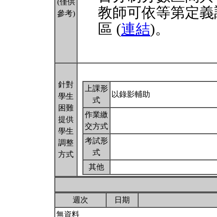
(僅供
教師可依等第定義
參考)
區 (
連結
)。
針對
上課形
以錄影輔助
學生
式
困難
作業繳
提供
交方式
學生
考試形
調整
式
方式
其他
週次
日期
無資料