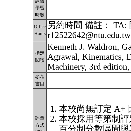
課後
學習
時數
另約時間 備註： TA: 陳
Office
r12522642@ntu.edu.t
Hours
Kenneth J. Waldron, Ga
指定
Agrawal, Kinematics, 
閱讀
Machinery, 3rd edition
參考
書目
本校尚無訂定 A+
本校採用等第制評
評量
方式
百分制分數區間與