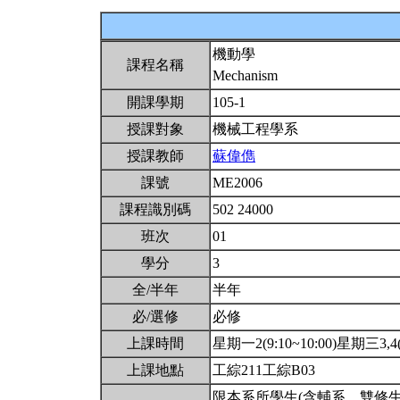
機動學
課程名稱
Mechanism
開課學期
105-1
授課對象
機械工程學系
授課教師
蘇偉儁
課號
ME2006
課程識別碼
502 24000
班次
01
學分
3
全/半年
半年
必/選修
必修
上課時間
星期一2(9:10~10:00)星期三3,4(1
上課地點
工綜211工綜B03
限本系所學生(含輔系、雙修生