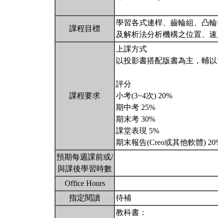
學習各式連桿、齒輪組、凸輪
課程目標
及解析法分析機構之位置、速
上課方式
以投影書搭配版書為主，輔以
評分
課程要求
小考(3~4次) 20%
期中考 25%
期末考 30%
課堂表現 5%
期末報告(Creo或其他軟體) 2
預期每週課前或/
與課後學習時數
Office Hours
指定閱讀
待補
教科書：