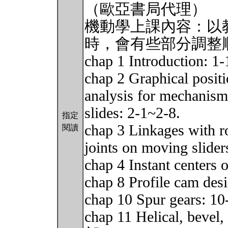
（歐亞書局代理）
機動學上課內容：以
時，會有些部分調整
chap 1 Introduction: 
chap 2 Graphical positi
analysis for mechanisms
slides: 2-1~2-8.
指定
chap 3 Linkages with ro
閱讀
joints on moving slider
chap 4 Instant centers
chap 8 Profile cam des
chap 10 Spur gears: 10
chap 11 Helical, bevel