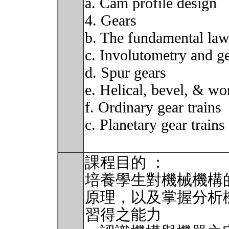
a. Cam profile design
4. Gears
b. The fundamental law
c. Involutometry and g
d. Spur gears
e. Helical, bevel, & w
f. Ordinary gear trains
c. Planetary gear trains
課程目的 ：
培養學生對機械機構
原理，以及掌握分析
習得之能力