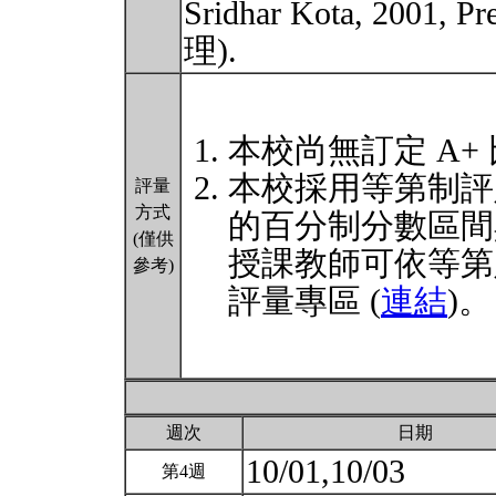
Sridhar Kota, 2001
理).
本校尚無訂定 A+
本校採用等第制評
評量
方式
的百分制分數區間
(僅供
授課教師可依等第
參考)
評量專區 (
連結
)。
週次
日期
10/01,10/03
第4週