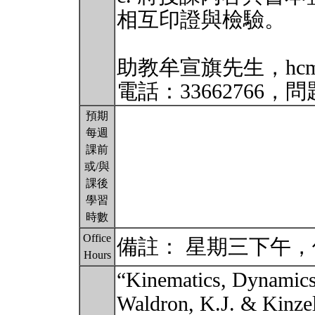
相互印證與檢驗。
助教牟宣旗先生，hcmou
電話：33662766
預期
每週
課前
或/與
課後
學習
時數
Office
備註： 星期三下午
Hours
“Kinematics, Dynamics
Waldron, K.J. & Kinzel