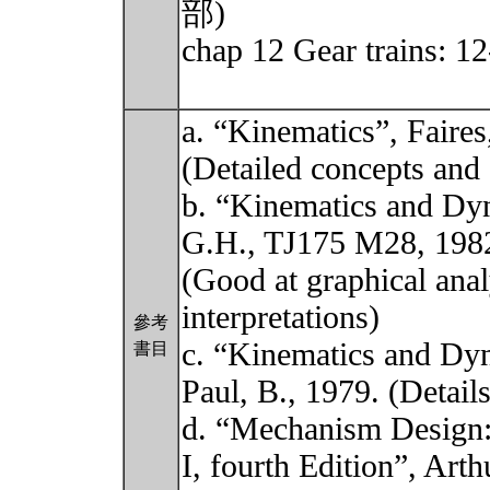
部)
chap 12 Gear trains: 
a. “Kinematics”, Faire
(Detailed concepts and 
b. “Kinematics and Dy
G.H., TJ175 M28, 198
(Good at graphical anal
interpretations)
參考
c. “Kinematics and Dy
書目
Paul, B., 1979. (Details
d. “Mechanism Design:
I, fourth Edition”, Ar