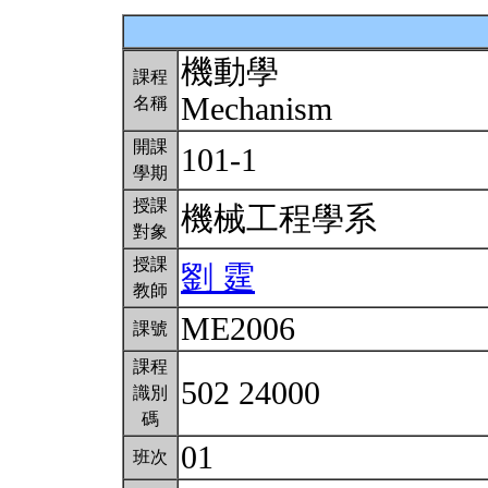
機動學
課程
Mechanism
名稱
開課
101-1
學期
授課
機械工程學系
對象
授課
劉 霆
教師
ME2006
課號
課程
502 24000
識別
碼
01
班次