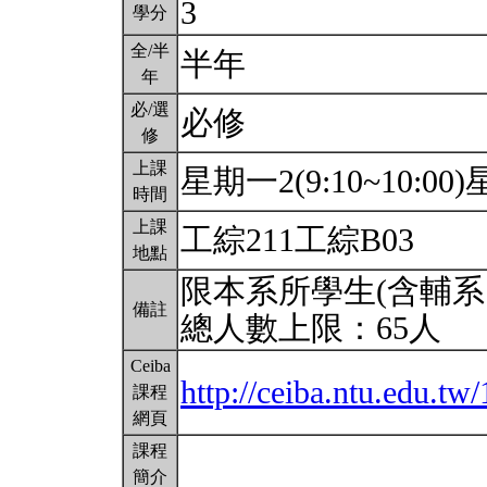
3
學分
全/半
半年
年
必/選
必修
修
上課
星期一2(9:10~10:00)星
時間
上課
工綜211工綜B03
地點
限本系所學生(含輔系
備註
總人數上限：65人
Ceiba
http://ceiba.ntu.edu.t
課程
網頁
課程
簡介