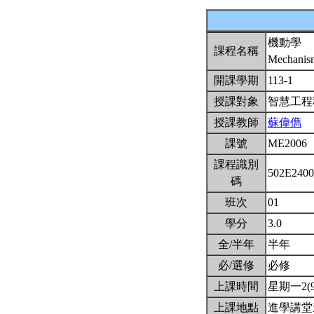
機動學
課程名稱
Mechani
開課學期
113-1
授課對象
智慧工
授課教師
蘇偉儁
課號
ME2006
課程識別
502E240
碼
班次
01
學分
3.0
全/半年
半年
必/選修
必修
上課時間
星期一2(9:
上課地點
進學講堂