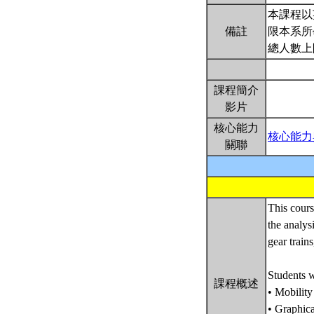
本課程以
備註
限本系所
總人數上
課程簡介
影片
核心能力
核心能力
關聯
This cours
the analys
gear train
Students w
課程概述
• Mobility
• Graphica