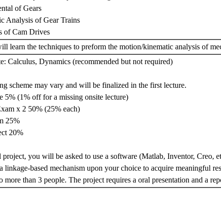
ntal of Gears
c Analysis of Gear Trains
is of Cam Drives
ill learn the techniques to preform the motion/kinematic analysis of m
ite: Calculus, Dynamics (recommended but not required)
g scheme may vary and will be finalized in the first lecture.
 5% (1% off for a missing onsite lecture)
Exam x 2 50% (25% each)
am 25%
ject 20%
al project, you will be asked to use a software (Matlab, Inventor, Creo, e
a linkage-based mechanism upon your choice to acquire meaningful res
o more than 3 people. The project requires a oral presentation and a rep