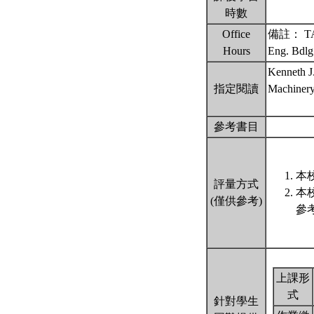
時數
Office
備註： TA: 
Hours
Eng. Bdl
Kenneth J
指定閱讀
Machinery,
參考書目
本
評量方式
本
(僅供參考)
參
上課形
式
針對學生