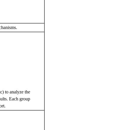
echanisms.
tc) to analyze the
ults. Each group
ort.