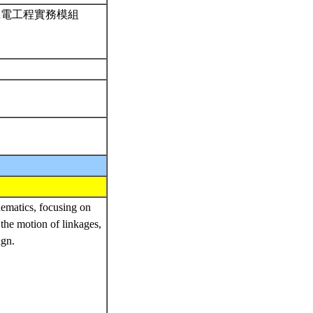
體機電工程實務模組
nematics, focusing on
 the motion of linkages,
ign.