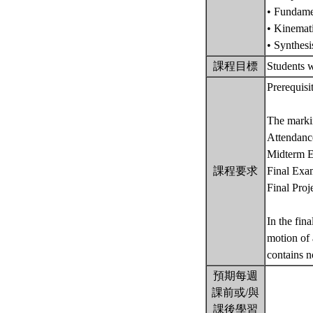
• Fundame
• Kinemati
• Synthes
課程目標
Students w
Prerequis
The markin
Attendance
Midterm 
課程要求
Final Ex
Final Pro
In the fin
motion of 
contains n
預期每週
課前或/與
課後學習