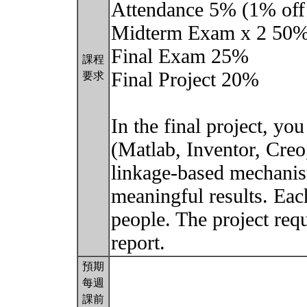
Attendance 5% (1% off f
Midterm Exam x 2 50%
Final Exam 25%
課程
Final Project 20%
要求
In the final project, yo
(Matlab, Inventor, Creo,
linkage-based mechanis
meaningful results. Eac
people. The project requ
report.
預期
每週
課前