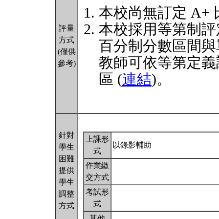
本校尚無訂定 A+
本校採用等第制評
評量
方式
百分制分數區間與
(僅供
教師可依等第定義
參考)
區 (
連結
)。
針對
上課形
以錄影輔助
學生
式
困難
作業繳
提供
交方式
學生
考試形
調整
式
方式
其他