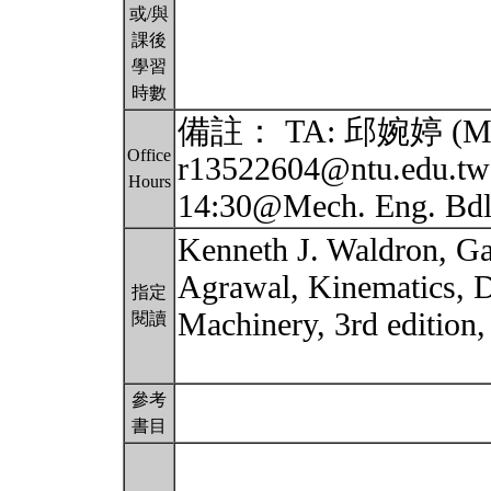
或/與
課後
學習
時數
備註： TA: 邱婉婷 (Mich
Office
r13522604@ntu.edu.tw 
Hours
14:30@Mech. Eng. B
Kenneth J. Waldron, Ga
Agrawal, Kinematics, 
指定
Machinery, 3rd edition,
閱讀
參考
書目