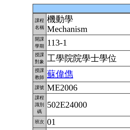
機動學
課程
Mechanism
名稱
開課
113-1
學期
授課
工學院院學士學位
對象
授課
蘇偉儁
教師
ME2006
課號
課程
502E24000
識別
碼
01
班次