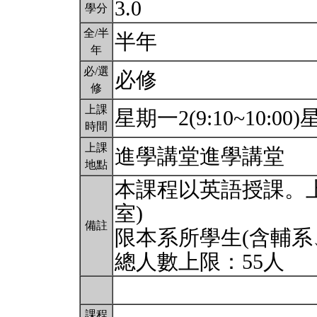
3.0
學分
全/半
半年
年
必/選
必修
修
上課
星期一2(9:10~10:00)星
時間
上課
進學講堂進學講堂
地點
本課程以英語授課。上
室)
備註
限本系所學生(含輔系
總人數上限：55人
課程