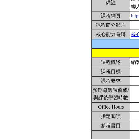
備註
總
課程網頁
http
課程簡介影片
核心能力關聯
核
課程概述
編
課程目標
課程要求
預期每週課前或/
與課後學習時數
Office Hours
指定閱讀
參考書目