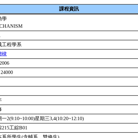
課程資訊
動學
CHANISM
1
械工程學系
增棣
2006
 24000
年
修
2(9:10~10:00)星期三3,4(10:20~12:10)
215工綜B01
本系所學生(含輔系、雙修生)