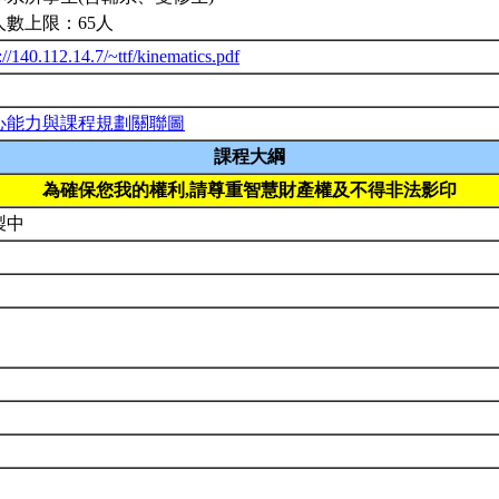
人數上限：65人
://140.112.14.7/~ttf/kinematics.pdf
心能力與課程規劃關聯圖
課程大綱
為確保您我的權利,請尊重智慧財產權及不得非法影印
製中