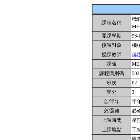
機
課程名稱
ME
開課學期
96-
授課對象
機
授課教師
傅
課號
ME
課程識別碼
502
班次
02
學分
3
全/半年
半
必/選修
必
上課時間
星期一
上課地點
工綜
限