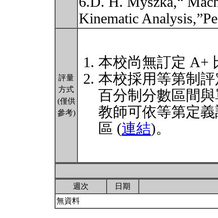
6.D. H. Myszka,“ Mac
Kinematic Analysis,”P
本校尚無訂定 A+
本校採用等第制評
評量
方式
百分制分數區間與
(僅供
教師可依等第定義
參考)
區 (
連結
)。
週次
日期
無資料