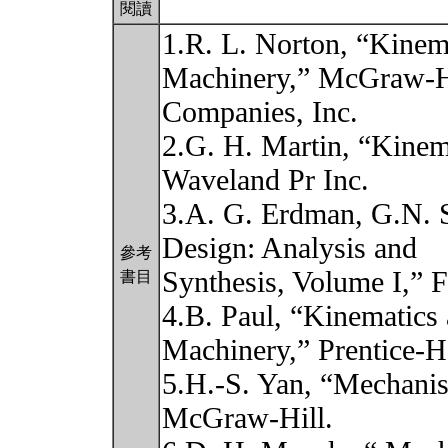
閱讀
1.R. L. Norton, “Kinem
Machinery,” McGraw-H
Companies, Inc.
2.G. H. Martin, “Kinem
Waveland Pr Inc.
3.A. G. Erdman, G.N. 
Design: Analysis and
參考
Synthesis, Volume I,” Fo
書目
4.B. Paul, “Kinematics
Machinery,” Prentice-Ha
5.H.-S. Yan, “Mechanis
McGraw-Hill.