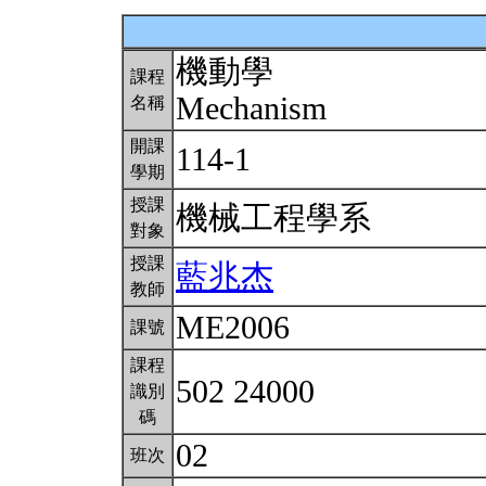
機動學
課程
Mechanism
名稱
開課
114-1
學期
授課
機械工程學系
對象
授課
藍兆杰
教師
ME2006
課號
課程
502 24000
識別
碼
02
班次