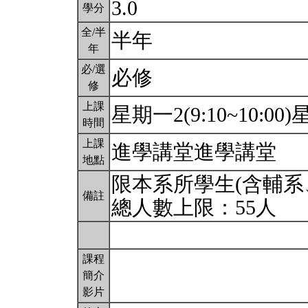
3.0
學分
全/半
半年
年
必/選
必修
修
上課
星期一2(9:10~10:00)星
時間
上課
進學講堂進學講堂
地點
限本系所學生(含輔系
備註
總人數上限：55人
課程
簡介
影片