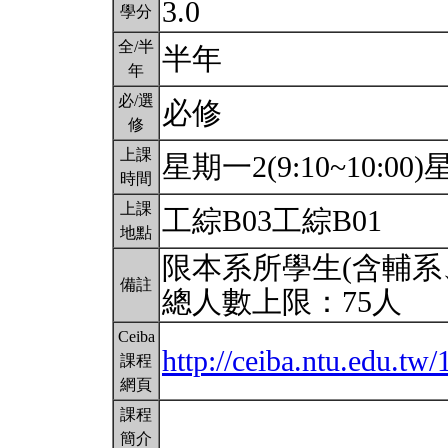
3.0
學分
全/半
半年
年
必/選
必修
修
上課
星期一2(9:10~10:00)星
時間
上課
工綜B03工綜B01
地點
限本系所學生(含輔系
備註
總人數上限：75人
Ceiba
http://ceiba.ntu.edu.
課程
網頁
課程
簡介