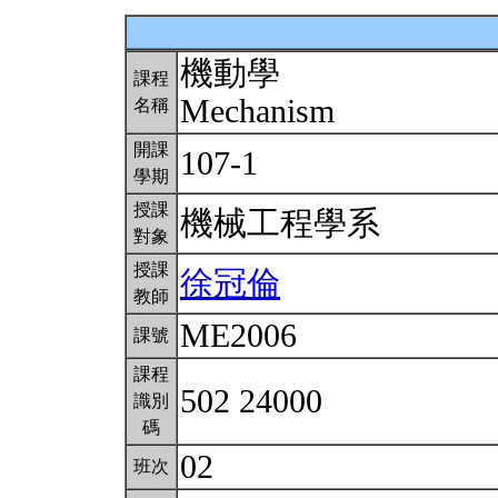
機動學
課程
Mechanism
名稱
開課
107-1
學期
授課
機械工程學系
對象
授課
徐冠倫
教師
ME2006
課號
課程
502 24000
識別
碼
02
班次